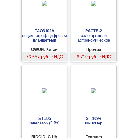
TAO3102A
РАСТР-2
осциллограф цифровой
реле времени
планшетный
астрономическое
OWON, Китай
Прочие
73 657 руб. с НДС
6 710 руб. с НДС
ST-305
ST-109R
генератор (5 Вт)
шумомер
RIDGID, США
Tenmars