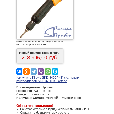
Фото Kilews SKD-8400P (B) с силовым
контроллером SKP-32HL
Новый прибор, цена с НДС:
218 996,00 руб.
Как купить Kilews SKD-8400P (B) с силовым
контроллером SKP-32HL в Самаре
Производитель:
Прочие
Госреестр РФ:
не внесен
Статус:
производится
Наличие в Самаре:
уточняйте у менеджеров
Обратите внимание!
Работаем только с юридическими лицами и ИП
Оплата по безналичному расчету