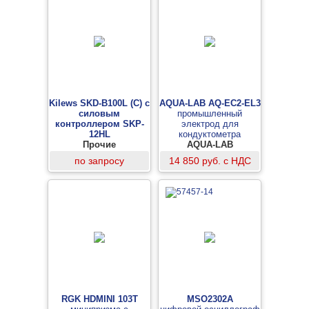
Kilews SKD-B100L (C) с
AQUA-LAB AQ-EC2-EL3
силовым
промышленный
контроллером SKP-
электрод для
12HL
кондуктометра
винтоверт
Прочие
AQUA-LAB
по запросу
14 850 руб. с НДС
RGK HDMINI 103T
MSO2302A