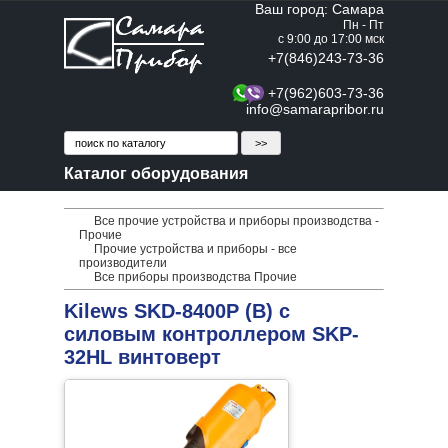
Ваш город: Самара
Пн - Пт
с 9:00 до 17:00 мск
+7(846)243-73-36
+7(962)603-73-36
info@samarapribor.ru
Каталог оборудования
Все прочие устройства и приборы производства -
Прочие
Прочие устройства и приборы - все
производители
Все приборы производства Прочие
Kilews SKD-8400P (B) с
силовым контроллером SKP-
32HL винтоверт