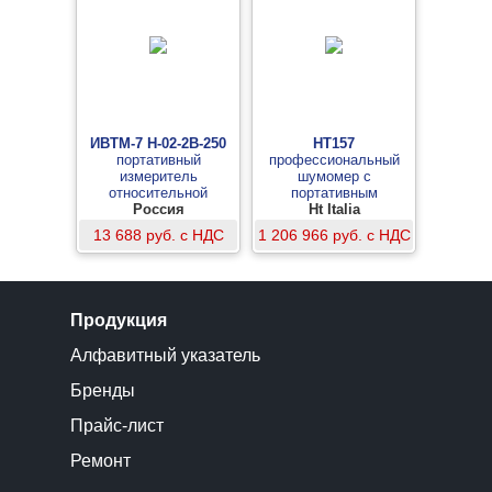
ИВТМ-7 Н-02-2В-250
HT157
портативный
профессиональный
измеритель
шумомер с
относительной
портативным
влажности и
Россия
калибратором
Ht Italia
температуры, 250 мм
13 688 руб. с НДС
1 206 966 руб. с НДС
Продукция
Алфавитный указатель
Бренды
Прайс-лист
Ремонт