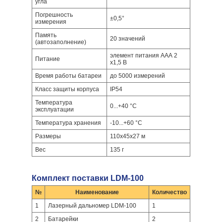
угла
Погрешность
±0,5°
измерения
Память
20 значений
(автозаполнение)
элемент питания ААА 2
Питание
х1,5 В
Время работы батареи
до 5000 измерений
Класс защиты корпуса
IP54
Температура
0...+40 °С
эксплуатации
Температура хранения
-10...+60 °С
Размеры
110х45х27 м
Вес
135 г
Комплект поставки LDM-100
№
Наименование
Количество
1
Лазерный дальномер LDM-100
1
2
Батарейки
2