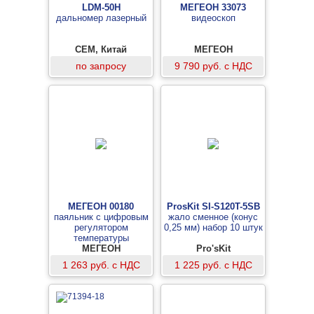
LDM-50H
МЕГЕОН 33073
дальномер лазерный
видеоскоп
CEM, Китай
МЕГЕОН
по запросу
9 790 руб. с НДС
МЕГЕОН 00180
ProsKit SI-S120T-5SB
паяльник с цифровым
жало сменное (конус
регулятором
0,25 мм) набор 10 штук
температуры
МЕГЕОН
Pro'sKit
1 263 руб. с НДС
1 225 руб. с НДС