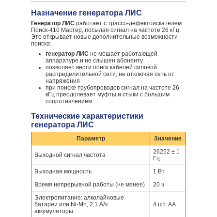
Назначение генератора ЛИС
Генератор ЛИС
работает с трассо-дефектоискателем
Поиск-410 Мастер, посылая сигнал на частоте 26 кГц.
Это открывает новые дополнительные возможности
поиска:
генератор ЛИС
не мешает работающей
аппаратуре и не слышен абоненту
позволяет вести поиск кабелей силовой
распределительной сети, не отключая сеть от
напряжения
при поиске трубопроводов сигнал на частоте 26
кГц преодолевает муфты и стыки с большим
сопротивлением
Технические характеристики
генератора ЛИС
Параметр
Значение
26252 ± 1
Выходной сигнал частота
Гц
Выходная мощность
1 Вт
Время непрерывной работы (не менее)
20 ч
Электропитание: алколайновые
батареи или Ni-Mh, 2,1 А/ч
4 шт. АА
аккумуляторы