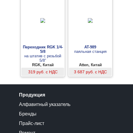
Переходник RGK 1/4-
AT-989
5/8
паяльная станция
на штатив с резьбой
5/8”
RGK, Китай
Atten, Китай
319 руб. с НДС
3 687 руб. с НДС
Продукция
Алфавитный указатель
Бренды
Прайс-лист
Ремонт