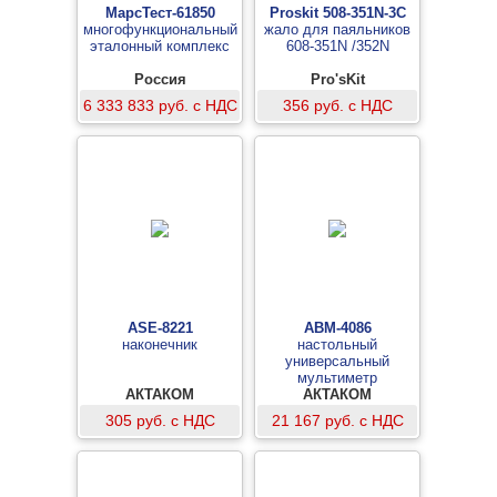
МарсТест-61850
Proskit 508-351N-3C
многофункциональный
жало для паяльников
эталонный комплекс
608-351N /352N
Россия
Pro'sKit
6 333 833 руб. с НДС
356 руб. с НДС
ASE-8221
АВМ-4086
наконечник
настольный
универсальный
мультиметр
АКТАКОМ
АКТАКОМ
305 руб. с НДС
21 167 руб. с НДС