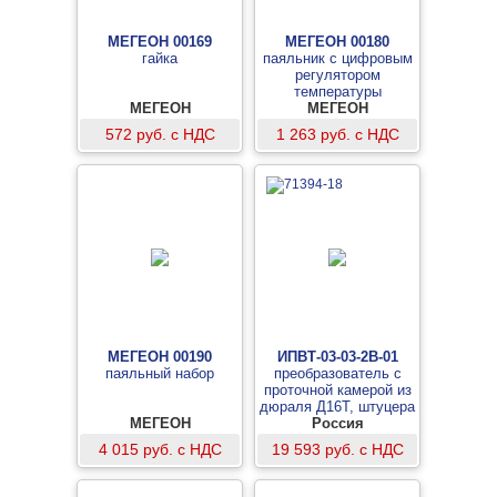
МЕГЕОН 00169
МЕГЕОН 00180
гайка
паяльник с цифровым
регулятором
температуры
МЕГЕОН
МЕГЕОН
572 руб. с НДС
1 263 руб. с НДС
МЕГЕОН 00190
ИПВТ-03-03-2В-01
паяльный набор
преобразователь с
проточной камерой из
дюраля Д16Т, штуцера
МЕГЕОН
«Елочка», для
Россия
измерений при
4 015 руб. с НДС
19 593 руб. с НДС
температуре от -45 до +
60 °C