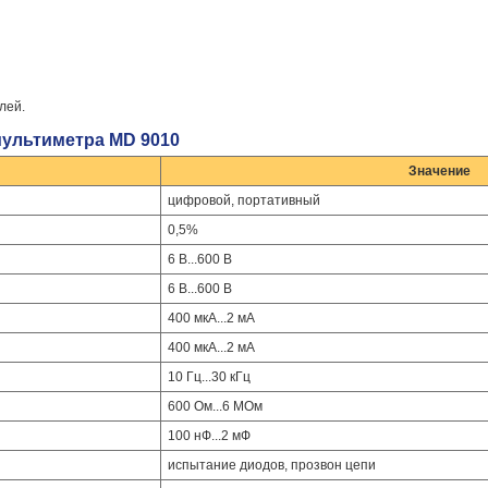
лей.
мультиметра MD 9010
Значение
цифровой, портативный
0,5%
6 В...600 В
6 В...600 В
400 мкА...2 мА
400 мкА...2 мА
10 Гц...30 кГц
600 Ом...6 МОм
100 нФ...2 мФ
испытание диодов, прозвон цепи