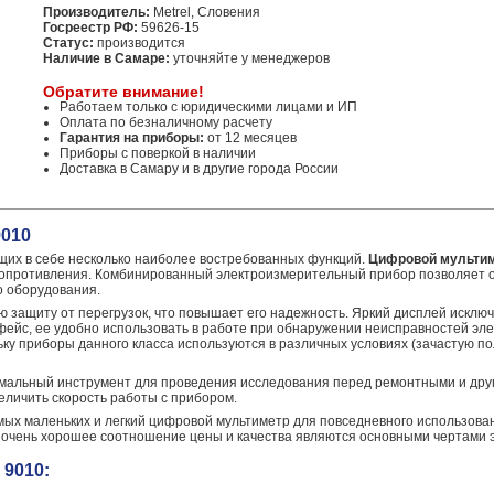
Производитель:
Metrel, Словения
Госреестр РФ:
59626-15
Статус:
производится
Наличие в Самаре:
уточняйте у менеджеров
Обратите внимание!
Работаем только с юридическими лицами и ИП
Оплата по безналичному расчету
Гарантия на приборы:
от 12 месяцев
Приборы с поверкой в наличии
Доставка в Самару и в другие города России
9010
щих в себе несколько наиболее востребованных функций.
Цифровой мультим
сопротивления. Комбинированный электроизмерительный прибор позволяет 
о оборудования.
 защиту от перегрузок, что повышает его надежность. Яркий дисплей исклю
ейс, ее удобно использовать в работе при обнаружении неисправностей эле
ьку приборы данного класса используются в различных условиях (зачастую п
мальный инструмент для проведения исследования перед ремонтными и друг
еличить скорость работы с прибором.
мых маленьких и легкий цифровой мультиметр для повседневного использова
 очень хорошее соотношение цены и качества являются основными чертами э
9010: