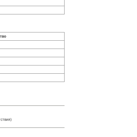
тво
тствия)