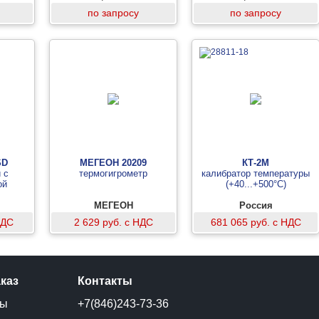
по запросу
по запросу
SD
МЕГЕОН 20209
КТ-2М
 с
термогигрометр
калибратор температуры
ой
(+40...+500°C)
МЕГЕОН
Россия
НДС
2 629 руб. с НДС
681 065 руб. с НДС
аказ
Контакты
ты
+7(846)243-73-36