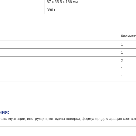
87 х 35.5 х 186 мм
396 г
Количес
1
1
2
1
1
ния:
о эксплуатации, инструкция, методика поверки, формуляр, декларация соотве