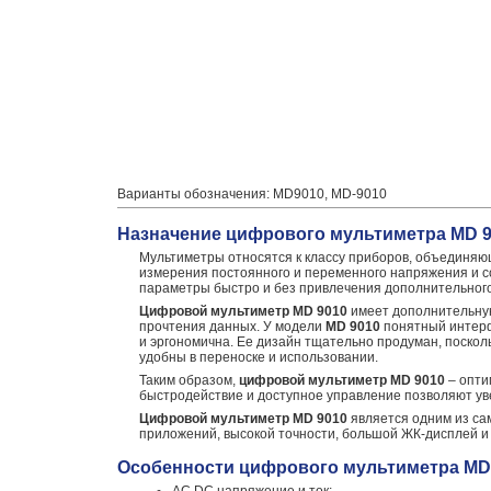
Варианты обозначения: MD9010, MD-9010
Назначение цифрового мультиметра MD 
Мультиметры относятся к классу приборов, объединяю
измерения постоянного и переменного напряжения и 
параметры быстро и без привлечения дополнительног
Цифровой мультиметр MD 9010
имеет дополнительную
прочтения данных. У модели
MD 9010
понятный интерф
и эргономична. Ее дизайн тщательно продуман, поскол
удобны в переноске и использовании.
Таким образом,
цифровой мультиметр MD 9010
– опти
быстродействие и доступное управление позволяют ув
Цифровой мультиметр MD 9010
является одним из са
приложений, высокой точности, большой ЖК-дисплей и
Особенности цифрового мультиметра MD 