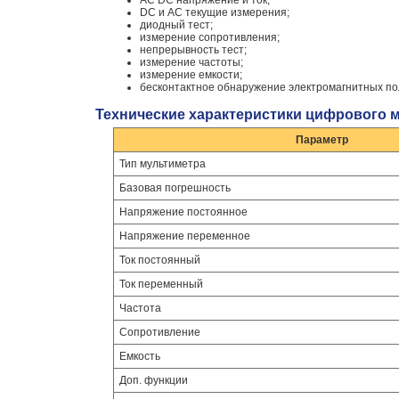
AC DC напряжение и ток;
DC и AC текущие измерения;
диодный тест;
измерение сопротивления;
непрерывность тест;
измерение частоты;
измерение емкости;
бесконтактное обнаружение электромагнитных по
Технические характеристики цифрового 
Параметр
Тип мультиметра
Базовая погрешность
Напряжение постоянное
Напряжение переменное
Ток постоянный
Ток переменный
Частота
Сопротивление
Емкость
Доп. функции