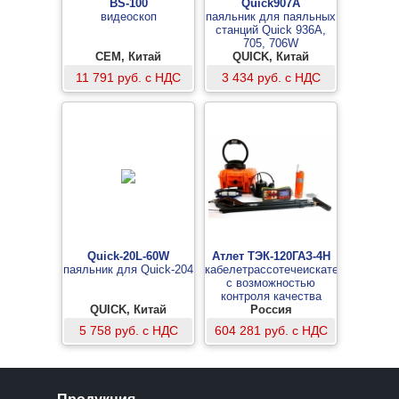
BS-100
Quick907A
видеоскоп
паяльник для паяльных
станций Quick 936A,
705, 706W
CEM, Китай
QUICK, Китай
11 791 руб. с НДС
3 434 руб. с НДС
Quick-20L-60W
Атлет ТЭК-120ГАЗ-4Н
паяльник для Quick-204
кабелетрассотечеискатель
с возможностью
контроля качества
QUICK, Китай
изоляции
Россия
5 758 руб. с НДС
604 281 руб. с НДС