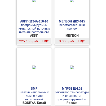
АКИП-1134А-150-10
МЕГЕОН ДВУ-015
программируемый
вспомогательный
импульсный источник
крепеж
питания постоянного
тока мощностью до
АКИП
МЕГЕОН
1500 Вт
225 435 руб. с НДС
8 008 руб. с НДС
SMP
МПР51-Щ4.01
штатив напольный к
регулятор температуры
лампе-лупе
и влажности,
пятилучевой
программируемый по
BOURYA, Китай
времени
Россия