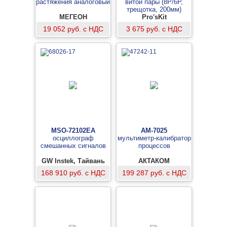
растяжения аналоговый
витой пары (8P/6P,
трещотка, 200мм)
МЕГЕОН
Pro'sKit
19 052 руб. с НДС
3 675 руб. с НДС
MSO-72102EA
АМ-7025
осциллограф
мультиметр-калибратор
смешанных сигналов
процессов
GW Instek, Тайвань
АКТАКОМ
168 910 руб. с НДС
199 287 руб. с НДС