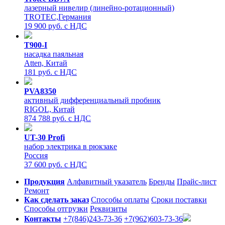
лазерный нивелир (линейно-ротационный)
TROTEC,Германия
19 900 руб. с НДС
T900-I
насадка паяльная
Atten, Китай
181 руб. с НДС
PVA8350
активный дифференциальный пробник
RIGOL, Китай
874 788 руб. с НДС
UT-30 Profi
набор электрика в рюкзаке
Россия
37 600 руб. с НДС
Продукция
Алфавитный указатель
Бренды
Прайс-лист
Ремонт
Как сделать заказ
Способы оплаты
Сроки поставки
Способы отгрузки
Реквизиты
Контакты
+7(846)243-73-36
+7(962)603-73-36