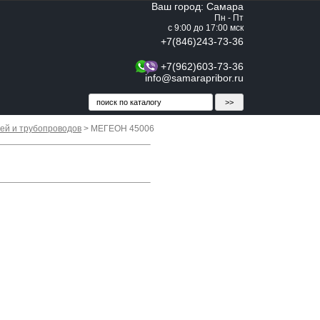
Ваш город: Самара
Пн - Пт
с 9:00 до 17:00 мск
+7(846)243-73-36
+7(962)603-73-36
info@samarapribor.ru
ей и трубопроводов
> МЕГЕОН 45006