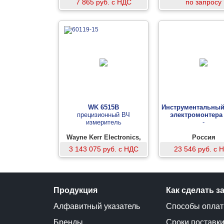
7 865 руб. с НДС
по запросу
WK 6515B
Инструментальный
прецизионный ВЧ
электромонтера
измеритель
-
Wayne Kerr Electronics,
Россия
Великобритания
3 143 075 руб. с НДС
23 546 руб. с 
Продукция
Как сделать з
Алфавитный указатель
Способы опла
Бренды
Сроки поставк