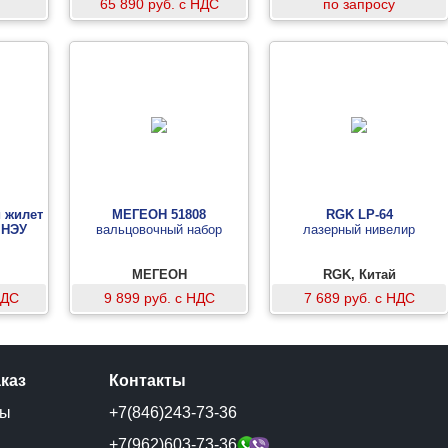
65 890 руб. с НДС
по запросу
 жилет
МЕГЕОН 51808
RGK LP-64
 НЭУ
вальцовочный набор
лазерный нивелир
МЕГЕОН
RGK, Китай
НДС
9 899 руб. с НДС
7 689 руб. с НДС
аказ
Контакты
ты
+7(846)243-73-36
и
+7(962)603-73-36