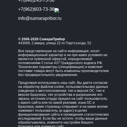
+7(846)243-73-36
+7(962)603-73-36
info@samarapribor.ru
© 2006-2026 СамараПрибор
443066, Самара, улица 22-го Партсъезда, 52
Вся представленная на сайте информация, носит
информационный характер и ни при каких условиях не
является публичной офертой, определяемой
положениями Статьи 437 Гражданского кодекса РФ.
Технические параметры (спецификация) и комплект
поставки товара могут быть изменены производителем
без предварительного уведомления.
Продолжая использовать наш сайт, Вы даете согласие
на обработку файлов cookie, пользовательских данных
(сведения о местоположении; тип и версия ОС; тип и
версия Браузера; тип устройства и разрешение его
экрана; источник откуда пришел на сайт пользователь;
с какого сайта или по какой рекламе; язык ОС и
Браузера; какие страницы открывает и на какие кнопки
нажимает пользователь; ip-адрес) в целях
функционирования сайта и проведения статистических
исследований. Если Вы не хотите, чтобы ваши данные
обрабатывались, измените настройки Вашего
браузера или покиньте сайт.