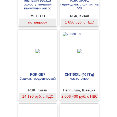
МЕГЕОН 98031S
RGK QRA-1
одноступенчатый
переходник с фитинг на
вакуумный насос
5/8
МЕГЕОН
RGK, Китай
по запросу
1 650 руб. с НДС
RGK GB7
CNT-90XL (40 ГГц)
башмак геодезический
частотомер
RGK, Китай
Pendulum, Швеция
14 190 руб. с НДС
2 006 400 руб. с НДС