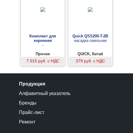
Комплект для
Quick QSS200-T-2B
кернения
насадка паяльная
-
Прочие
QUICK, Китай
7 015 руб. с НДС
379 руб. с НДС
Продукция
Алфавитный указатель
Бренды
Прайс-лист
Ремонт