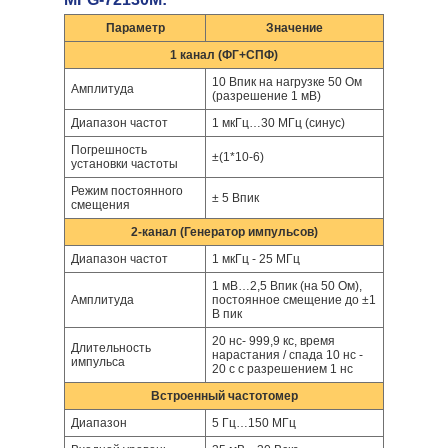
Параметр
Значение
1 канал (ФГ+СПФ)
10 Впик на нагрузке 50 Ом
Амплитуда
(разрешение 1 мВ)
Диапазон частот
1 мкГц…30 МГц (синус)
Погрешность
±(1*10-6)
установки частоты
Режим постоянного
± 5 Впик
смещения
2-канал (Генератор импульсов)
Диапазон частот
1 мкГц - 25 МГц
1 мВ…2,5 Впик (на 50 Ом),
Амплитуда
постоянное смещение до ±1
В пик
20 нс- 999,9 кс, время
Длительность
нарастания / спада 10 нс -
импульса
20 с с разрешением 1 нс
Встроенный частотомер
Диапазон
5 Гц…150 МГц