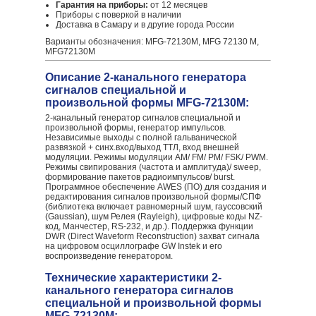
Гарантия на приборы:
от 12 месяцев
Приборы с поверкой в наличии
Доставка в Самару и в другие города России
Варианты обозначения: MFG-72130M, MFG 72130 M,
MFG72130M
Описание 2-канального генератора
сигналов специальной и
произвольной формы MFG-72130M:
2-канальный генератор сигналов специальной и
произвольной формы, генератор импульсов.
Независимые выходы с полной гальванической
развязкой + синх.вход/выход ТТЛ, вход внешней
модуляции. Режимы модуляции AM/ FM/ PM/ FSK/ PWM.
Режимы свипирования (частота и амплитуда)/ sweep,
формирование пакетов радиоимпульсов/ burst.
Программное обеспечение AWES (ПО) для создания и
редактирования сигналов произвольной формы/СПФ
(библиотека включает равномерный шум, гауссовский
(Gaussian), шум Релея (Rayleigh), цифровые коды NZ-
код, Манчестер, RS-232, и др.). Поддержка функции
DWR (Direct Waveform Reconstruction) захват сигнала
на цифровом осциллографе GW Instek и его
воспроизведение генератором.
Технические характеристики 2-
канального генератора сигналов
специальной и произвольной формы
MFG-72130M: