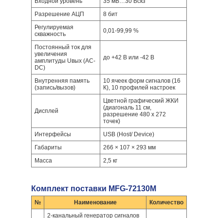
Входной уровень
35 мВ…30 Вскз
Разрешение АЦП
8 бит
Регулируемая
0,01-99,99 %
скважность
Постоянный ток для
увеличения
до +42 В или -42 В
амплитуды Uвых (AC-
DC)
Внутренняя память
10 ячеек форм сигналов (16
(запись/вызов)
К), 10 профилей настроек
Цветной графический ЖКИ
(диагональ 11 см,
Дисплей
разрешение 480 х 272
точек)
Интерфейсы
USB (Host/ Device)
Габариты
266 × 107 × 293 мм
Масса
2,5 кг
Комплект поставки MFG-72130M
№
Наименование
Количество
2-канальный генератор сигналов