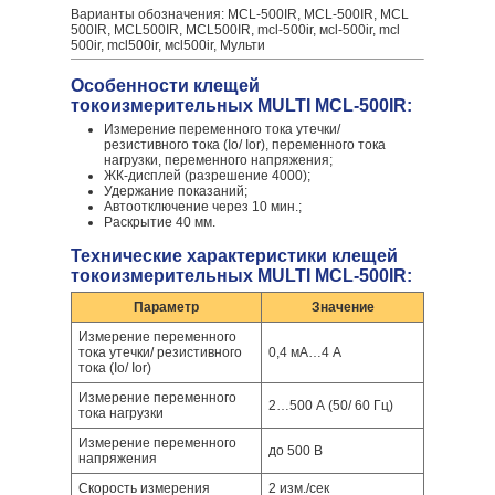
Варианты обозначения: MCL-500IR, МCL-500IR, MCL
500IR, MCL500IR, МCL500IR, mcl-500ir, мcl-500ir, mcl
500ir, mcl500ir, мcl500ir, Мульти
Особенности клещей
токоизмерительных MULTI MCL-500IR:
Измерение переменного тока утечки/
резистивного тока (Iо/ Ior), переменного тока
нагрузки, переменного напряжения;
ЖК-дисплей (разрешение 4000);
Удержание показаний;
Автоотключение через 10 мин.;
Раскрытие 40 мм.
Технические характеристики клещей
токоизмерительных MULTI MCL-500IR:
Параметр
Значение
Измерение переменного
тока утечки/ резистивного
0,4 мА…4 А
тока (Iо/ Ior)
Измерение переменного
2…500 А (50/ 60 Гц)
тока нагрузки
Измерение переменного
до 500 В
напряжения
Скорость измерения
2 изм./сек