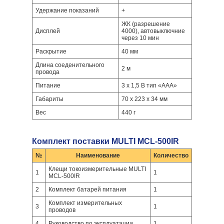
Удержание показаний
+
ЖК (разрешение
Дисплей
4000), автовыключние
через 10 мин
Раскрытие
40 мм
Длина соеденительного
2 м
провода
Питание
3 х 1,5 В тип «ААА»
Габариты
70 х 223 х 34 мм
Вес
440 г
Комплект поставки MULTI MCL-500IR
№
Наименование
Количество
Клещи токоизмерительные MULTI
1
1
MCL-500IR
2
Комплект батарей питания
1
Комплект измерительных
3
1
проводов
4
Руководство по эксплуатации
1