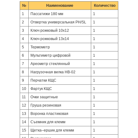
№
Наименование
Количество
1
Пассатижи 180 мм
1
2
Отвертка универсальная РН/SL
1
3
Ключ рожковый 10х12
1
4
Ключ рожковый 13х14
1
5
Термометр
1
6
Мультиметр цифровой
1
7
Ареометр стеклянный
1
8
Нагрузочная вилка НВ-02
1
9
Перчатки КЩС
1
10
Фартук КЩС
1
11
Очки защитные
1
12
Груша резиновая
1
13
Воронка пластиковая
1
14
Съемник для клемм
1
15
Щетка–ершик для клемм
1