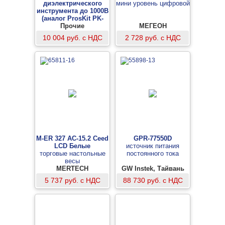
диэлектрического
мини уровень цифровой
инструмента до 1000В
(аналог ProsKit PK-
Прочие
2802)
МЕГЕОН
-
10 004 руб. с НДС
2 728 руб. с НДС
M-ER 327 AC-15.2 Ceed
GPR-77550D
LСD Белые
источник питания
торговые настольные
постоянного тока
весы
MERTECH
GW Instek, Тайвань
5 737 руб. с НДС
88 730 руб. с НДС