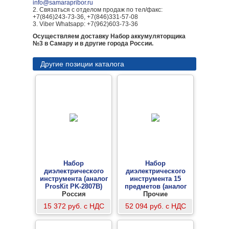
info@samarapribor.ru
2. Связаться с отделом продаж по тел/факс:
+7(846)243-73-36, +7(846)331-57-08
3. Viber Whatsapp: +7(962)603-73-36
Осуществляем доставку Набор аккумуляторщика
№3 в Самару и в другие города России.
Другие позиции каталога
Набор
Набор
диэлектрического
диэлектрического
инструмента (аналог
инструмента 15
ProsКit PK-2807B)
предметов (аналог
Россия
-
Knipex 1000V KN-
Прочие
989913)
15 372 руб. с НДС
52 094 руб. с НДС
-