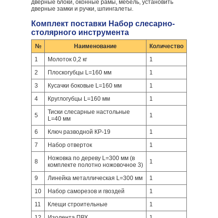
дверные блоки, оконные рамы, мебель, установить
дверные замки и ручки, шпингалеты.
Комплект поставки Набор слесарно-
столярного инструмента
№
Наименование
Количество
1
Молоток 0,2 кг
1
2
Плоскогубцы L=160 мм
1
3
Кусачки боковые L=160 мм
1
4
Круглогубцы L=160 мм
1
Тиски слесарные настольные
5
1
L=40 мм
6
Ключ разводной КР-19
1
7
Набор отверток
1
Ножовка по дереву L=300 мм (в
8
1
комплекте полотно ножовочное 3)
9
Линейка металлическая L=300 мм
1
10
Набор саморезов и гвоздей
1
11
Клещи строительные
1
12
Изолента ПВХ
1