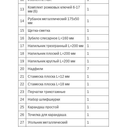
Комплект рожковых ключей 6-17
13
1
мм (6)
Рубанок металлический 175х50
14
1
мм
15
Щетка-сметка
1
16
Зубило слесарное L=160 мм
1
17
Напильник трехгранный L=200 мм
1
18
Напильник плоский L=200 мм
1
19
Напильник круглый L=200 мм
1
20
Надфили
7
21
Стамеска плоска L=12 мм
1
22
Стамеска плоска L=18 мм
1
23
Перчатки трикотажные
1
24
Набор шлифшкурки
1
25
Карандаш простой
1
26
Точилка для карандаша
1
27
Угольник металлический
1