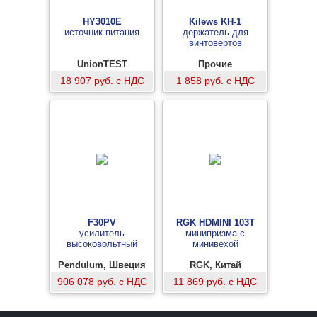
HY3010E
Kilews KH-1
источник питания
держатель для
винтовертов
UnionTEST
Прочие
18 907 руб. с НДС
1 858 руб. с НДС
F30PV
RGK HDMINI 103T
усилитель
минипризма с
высоковольтный
минивехой
Pendulum, Швеция
RGK, Китай
906 078 руб. с НДС
11 869 руб. с НДС