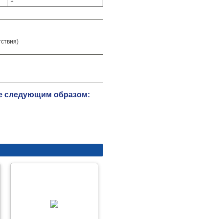
1
тствия)
те следующим образом: