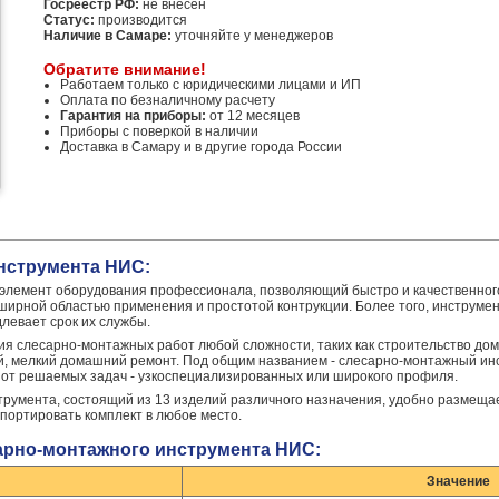
Госреестр РФ:
не внесен
Статус:
производится
Наличие в Самаре:
уточняйте у менеджеров
Обратите внимание!
Работаем только с юридическими лицами и ИП
Оплата по безналичному расчету
Гарантия на приборы:
от 12 месяцев
Приборы с поверкой в наличии
Доставка в Самару и в другие города России
нструмента НИС:
элемент оборудования профессионала, позволяющий быстро и качественног
ирной областью применения и простотой контрукции. Более того, инструмен
левает срок их службы.
 слесарно-монтажных работ любой сложности, таких как строительство домо
й, мелкий домашний ремонт. Под общим названием - слесарно-монтажный ин
т от решаемых задач - узкоспециализированных или широкого профиля.
умента, состоящий из 13 изделий различного назначения, удобно размеща
нспортировать комплект в любое место.
сарно-монтажного инструмента НИС:
Значение