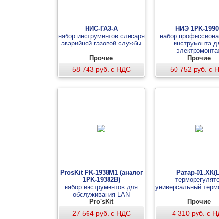
НИС-ГАЗ-А
НИЭ 1PK-199
набор инструментов слесаря
набор профессиона
аварийной газовой службы
инструмента д
электромонта
Прочие
Прочие
58 743 руб. с НДС
50 752 руб. с 
ProsKit PK-1938M1 (аналог
Ратар-01.ХК(L
1PK-19382B)
терморегулят
набор инструментов для
универсальный терм
обслуживания LAN
Pro'sKit
Прочие
27 564 руб. с НДС
4 310 руб. с 