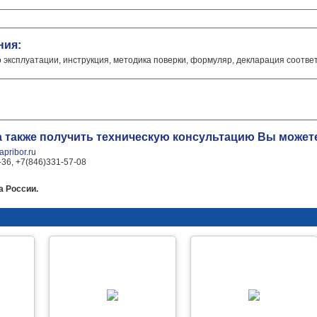
ния:
о эксплуатации, инструкция, методика поверки, формуляр, декларация соотве
 а также получить техническую консультацию Вы може
pribor.ru
-36, +7(846)331-57-08
а России.