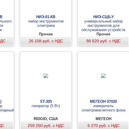
0B
НИЭ-01-КВ
НИЭ-СЦБ-У
льного
набор инструментов
универсальный набор
ля
электрика
инструментов для
ж
обслуживания устройств
Прочие
СЦБ (типа УНИ-ШН)
Прочие
НДС
26 108 руб. с НДС
86 620 руб. с НДС
)
ST-305
МЕГЕОН 07020
ор
генератор (5 Вт)
измеритель
опарный
электромагнитного фона
RIDGID, США
МЕГЕОН
НДС
259 250 руб. с НДС
6 270 руб. с НДС