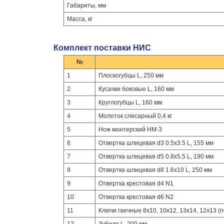
Габариты, мм
Масса, кг
Комплект поставки НИС
№
1
Плоскогубцы L, 250 мм
2
Кусачки боковые L, 160 мм
3
Круглогубцы L, 160 мм
4
Молоток слесарный 0,4 кг
5
Нож монтерский НМ-3
6
Отвертка шлицевая d3 0.5x3.5 L, 155 мм
7
Отвертка шлицевая d5 0.8x5.5 L, 190 мм
8
Отвертка шлицевая d8 1.6x10 L, 250 мм
9
Отвертка крестовая d4 N1
10
Отвертка крестовая d6 N2
11
Ключи гаечные 8x10, 10x12, 13x14, 12x13 (п