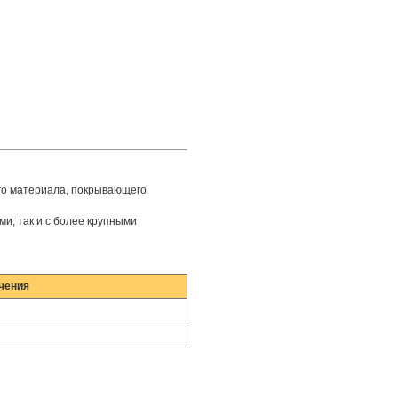
го материала, покрывающего
и, так и с более крупными
чения