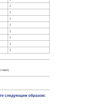
1
1
1
1
1
1
1
1
тствия)
ете следующим образом: