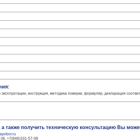
ния:
о эксплуатации, инструкция, методика поверки, формуляр, декларация соотве
, а также получить техническую консультацию Вы мож
pribor.ru
-36, +7(846)331-57-08