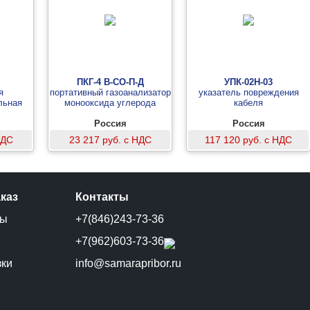
ПКГ-4 В-СО-П-Д
УПК-02Н-03
я
портативный газоанализатор
указатель повреждения
льная
монооксида углерода
кабеля
Россия
Россия
НДС
23 217 руб. с НДС
117 120 руб. с НДС
аказ
Контакты
ты
+7(846)243-73-36
и
+7(962)603-73-36
зки
info@samarapribor.ru