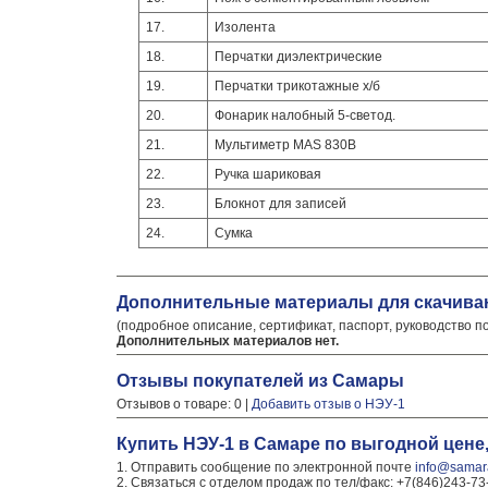
17.
Изолента
18.
Перчатки диэлектрические
19.
Перчатки трикотажные х/б
20.
Фонарик налобный 5-светод.
21.
Мультиметр MAS 830B
22.
Ручка шариковая
23.
Блокнот для записей
24.
Сумка
Дополнительные материалы для скачива
(подробное описание, сертификат, паспорт, руководство п
Дополнительных материалов нет.
Отзывы покупателей из Самары
Отзывов о товаре: 0 |
Добавить отзыв о НЭУ-1
Купить НЭУ-1 в Самаре по выгодной цене
1. Отправить сообщение по электронной почте
info@samara
2. Связаться с отделом продаж по тел/факс: +7(846)243-73