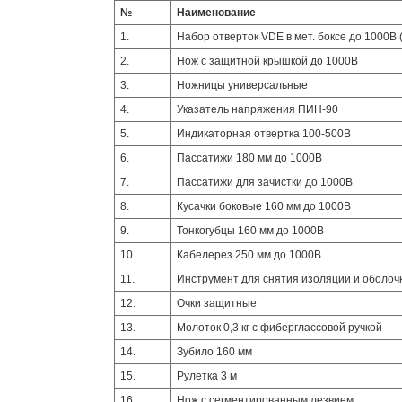
№
Наименование
1.
Набор отверток VDE в мет. боксе до 1000В 
2.
Нож с защитной крышкой до 1000В
3.
Ножницы универсальные
4.
Указатель напряжения ПИН-90
5.
Индикаторная отвертка 100-500В
6.
Пассатижи 180 мм до 1000В
7.
Пассатижи для зачистки до 1000В
8.
Кусачки боковые 160 мм до 1000В
9.
Тонкогубцы 160 мм до 1000В
10.
Кабелерез 250 мм до 1000В
11.
Инструмент для снятия изоляции и оболоч
12.
Очки защитные
13.
Молоток 0,3 кг с фиберглассовой ручкой
14.
Зубило 160 мм
15.
Рулетка 3 м
16.
Нож с сегментированным лезвием