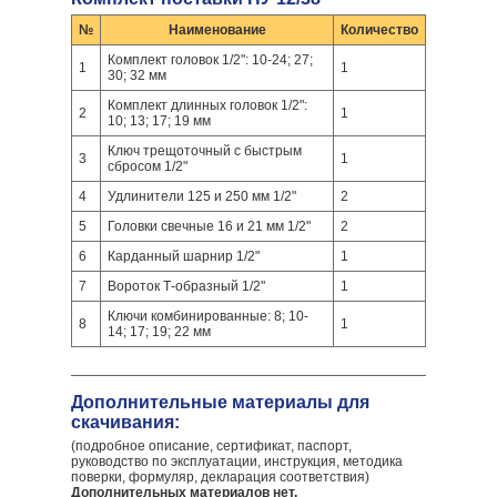
№
Наименование
Количество
Комплект головок 1/2": 10-24; 27;
1
1
30; 32 мм
Комплект длинных головок 1/2":
2
1
10; 13; 17; 19 мм
Ключ трещоточный с быстрым
3
1
сбросом 1/2"
4
Удлинители 125 и 250 мм 1/2"
2
5
Головки свечные 16 и 21 мм 1/2"
2
6
Карданный шарнир 1/2"
1
7
Вороток Т-образный 1/2"
1
Ключи комбинированные: 8; 10-
8
1
14; 17; 19; 22 мм
Дополнительные материалы для
скачивания:
(подробное описание, сертификат, паспорт,
руководство по эксплуатации, инструкция, методика
поверки, формуляр, декларация соответствия)
Дополнительных материалов нет.