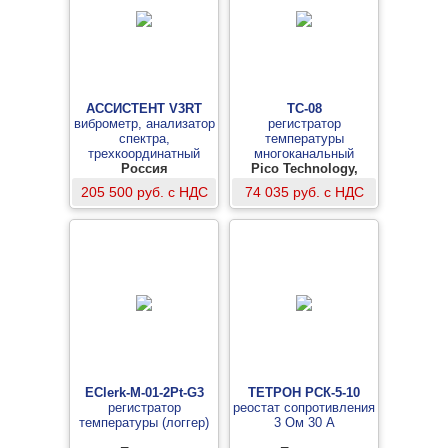
АССИСТЕНТ V3RT
TC-08
виброметр, анализатор
регистратор
спектра,
температуры
трехкоординатный
многоканальный
(одновременно)
Россия
Pico Technology,
Великобритания
205 500 руб. с НДС
74 035 руб. с НДС
EClerk-M-01-2Pt-G3
ТЕТРОН РСК-5-10
регистратор
реостат сопротивления
температуры (логгер)
3 Ом 30 А