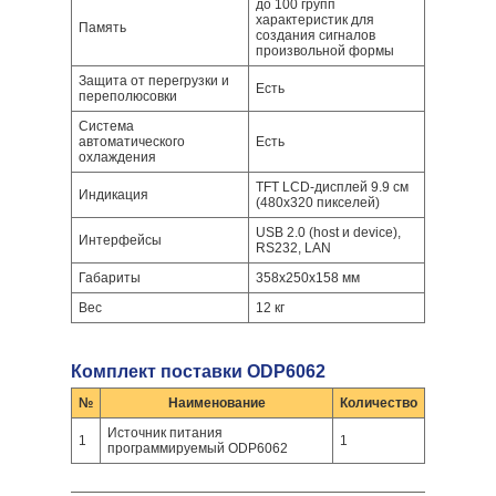
до 100 групп
характеристик для
Память
создания сигналов
произвольной формы
Защита от перегрузки и
Есть
переполюсовки
Система
автоматического
Есть
охлаждения
TFT LСD-дисплей 9.9 см
Индикация
(480x320 пикселей)
USB 2.0 (host и device),
Интерфейсы
RS232, LAN
Габариты
358x250x158 мм
Вес
12 кг
Комплект поставки ODP6062
№
Наименование
Количество
Источник питания
1
1
программируемый ODP6062