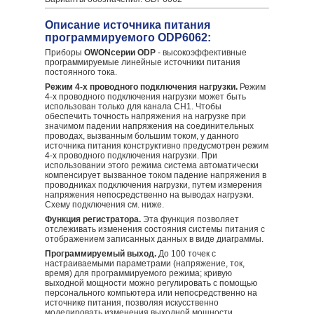
Описание источника питания
программируемого ODP6062:
Приборы
OWON
серии ODP
- высокоэффективные
программируемые линейные источники питания
постоянного тока.
Режим 4-х проводного подключения нагрузки.
Режим
4-х проводного подключения нагрузки может быть
использован только для канала CH1. Чтобы
обеспечить точность напряжения на нагрузке при
значимом падении напряжения на соединительных
проводах, вызванным большим током, у данного
источника питания конструктивно предусмотрен режим
4-х проводного подключения нагрузки. При
использовании этого режима система автоматически
компенсирует вызванное током падение напряжения в
проводниках подключения нагрузки, путем измерения
напряжения непосредственно на выводах нагрузки.
Схему подключения см. ниже.
Функция регистратора.
Эта функция позволяет
отслеживать изменения состояния системы питания с
отображением записанных данных в виде диаграммы.
Программируемый выход.
До 100 точек с
настраиваемыми параметрами (напряжение, ток,
время) для программируемого режима; кривую
выходной мощности можно регулировать с помощью
персонального компьютера или непосредственно на
источнике питания, позволяя искусственно
моделировать изменения выходной мощности.