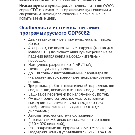
Низкие шумы и пульсации.
Источники питания OWON
серии ODP отличаются сверхнизкими пульсациями и
сверхнизким шумом, практически не влияющие на
испытываемые цепи.
Особенности источника питания
программируемого ODP6062:
Два независимых регулируемых канала + выход
Sense;
4-х проводное подключение нагрузки (только для
канала CH1) исключает ошибку измерения из-за
падения напряжения на соединительных
проводах;
Наилучшее разрешение: 1 мВ / 1 мА;
Низкие шумы и пульсации;
До 100 точек с настраиваемыми параметрами
(напряжение, ток, время) для программируемого
режима;
Три режима работы: независимый, параллельное
соединение, последовательное соединение;
Защита от перегрузки по напряжению / по току;
Функция регистратора: возможность записи
выходного напряжения или выходного тока,
отображение записанных данных в виде
диаграммы;
Автоматическая система охлаждения;
4 дюймовый ЖК-дисплей высокого разрешения
(480 × 320 пикселей);
Разнообразные интерфейсы: USB, RS232 и LAN.
Поддержка команд управления SCPI и LabVIEW.