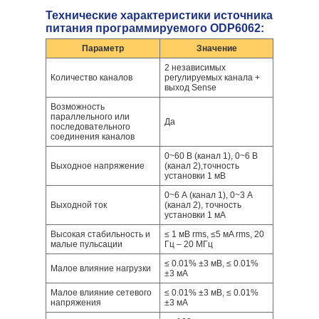
Технические характеристики источника
питания программируемого ODP6062:
Параметр
Значение
2 независимых
Количество каналов
регулируемых канала +
выход Sense
Возможность
параллельного или
Да
последовательного
соединения каналов
0~60 В (канал 1), 0~6 В
Выходное напряжение
(канал 2),точность
установки 1 мВ
0~6 А (канал 1), 0~3 А
Выходной ток
(канал 2), точность
установки 1 мA
Высокая стабильность и
≤ 1 мВ rms, ≤5 мA rms, 20
малые пульсации
Гц – 20 МГц
≤ 0.01% ±3 мВ, ≤ 0.01%
Малое влияние нагрузки
±3 мА
Малое влияние сетевого
≤ 0.01% ±3 мВ, ≤ 0.01%
напряжения
±3 мА