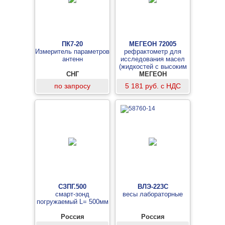
ПК7-20
МЕГЕОН 72005
Измеритель параметров
рефрактометр для
антенн
исследования масел
(жидкостей с высоким
СНГ
коэффициентом
МЕГЕОН
преломления)
по запросу
5 181 руб. с НДС
СЗПГ.500
ВЛЭ-223С
смарт-зонд
весы лабораторные
погружаемый L= 500мм
Россия
Россия