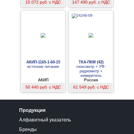
15 072 руб. с НДС
147 490 руб. с НДС
АКИП-1165-1-60-15
ТКА-ПКМ (42)
источник питания
люксметр + УФ-
радиометр +
измеритель
АКИП
температуры и
Россия
влажности
50 440 руб. с НДС
61 549 руб. с НДС
Продукция
Алфавитный указатель
Бренды