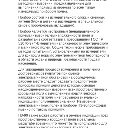
методики измерений, предназначенные для
выполнения прямых измерений по всем типам
измеряемых прибором полей.
Прибор состоит из измерительного блока и сменных
антенн (блок и антенны размещены в специальном
кейсе с поролоновым вкладышем).
Прибор является изотропным (ненаправленного
приема) измерителем напряженности поля и
разработан в соответствии с требованиями ГОСТ Р
51070-97 "Измерители напряженности электрического
и магнитного полей. Общие технические требования и
методы испытаний", установленными на измерители
для контроля норм по электромагнитной безопасности
в области охраны природы, безопасности труда и
населения.
Для упрощения процесса измерения и получения
достоверных результатов при оценке
электромагнитной обстановки на обследуемом
рабочем месте следует отдавать предпочтение
приборам, принцип действия которых основан
наодновременном измерении всех пространственных
координат поля с вычислением модуля вектора
напряженности поля и непрерывной визуальной
индикацией полученного значения. Измерение
электромагнитных полей в приборе П3-90происходит
именно по такому принципу.
П3-90 также может работать в режиме индикации трех
пространственных координат поля в реальном
масштабе времени, что может быть использовано для
электромагнитного мониторинга, контроля