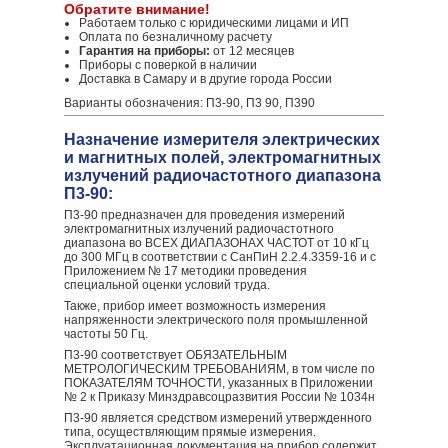
Обратите внимание!
Работаем только с юридическими лицами и ИП
Оплата по безналичному расчету
Гарантия на приборы:
от 12 месяцев
Приборы с поверкой в наличии
Доставка в Самару и в другие города России
Варианты обозначения: П3-90, П3 90, П390
Назначение измерителя электрических
и магнитных полей, электромагнитных
излучений радиочастотного диапазона
П3-90:
П3-90 предназначен для проведения измерений
электромагнитных излучений радиочастотного
диапазона во ВСЕХ ДИАПАЗОНАХ ЧАСТОТ от 10 кГц
до 300 МГц в соответствии с СанПиН 2.2.4.3359-16 и с
Приложением № 17 методики проведения
специальной оценки условий труда.
Также, прибор имеет возможность измерения
напряженности электрического поля промышленной
частоты 50 Гц.
П3-90 соответствует ОБЯЗАТЕЛЬНЫМ
МЕТРОЛОГИЧЕСКИМ ТРЕБОВАНИЯМ, в том числе по
ПОКАЗАТЕЛЯМ ТОЧНОСТИ, указанных в Приложении
№ 2 к Приказу Минздравсоцразвития России № 1034н
П3-90 является средством измерений утвержденного
типа, осуществляющим прямые измерения.
Эксплуатационная документация на прибор содержит