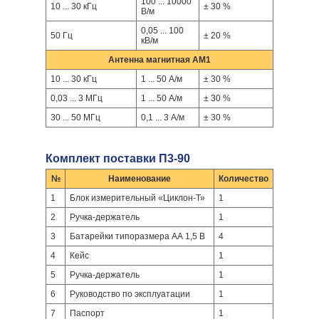
100 ... 10000
10 ... 30 кГц
± 30 %
В/м
0,05 ... 100
50 Гц
± 20 %
кВ/м
Антенна магнитная АМ1
10 ... 30 кГц
1 ... 50 А/м
± 30 %
0,03 ... 3 МГц
1 ... 50 А/м
± 30 %
30 ... 50 МГц
0,1 ... 3 А/м
± 30 %
Комплект поставки П3-90
№
Наименование
Количество
1
Блок измерительный «Циклон-Т»
1
2
Ручка-держатель
1
3
Батарейки типоразмера АА 1,5 В
4
4
Кейс
1
5
Ручка-держатель
1
6
Руководство по эксплуатации
1
7
Паспорт
1