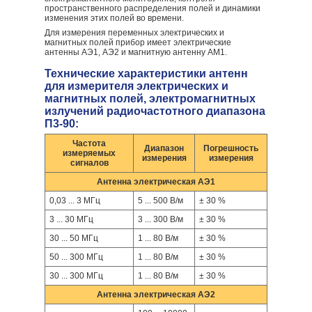
пространственного распределения полей и динамики
изменения этих полей во времени.
Для измерения переменных электрических и
магнитных полей прибор имеет электрические
антенны АЭ1, АЭ2 и магнитную антенну АМ1.
Технические характеристики антенн
для измерителя электрических и
магнитных полей, электромагнитных
излучений радиочастотного диапазона
П3-90:
Частота
Диапазон
Погрешность
измеряемых
измерения
измерения
сигналов
Антенна электрическая АЭ1
0,03 ... 3 МГц
5 ... 500 В/м
± 30 %
3 ... 30 МГц
3 ... 300 В/м
± 30 %
30 ... 50 МГц
1 ... 80 В/м
± 30 %
50 ... 300 МГц
1 ... 80 В/м
± 30 %
30 ... 300 МГц
1 ... 80 В/м
± 30 %
Антенна электрическая АЭ2