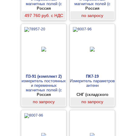
магнитных полей (с
магнитных полей (с
антеннами для
Россия
антенной для
Россия
постоянных и
постоянных полей)
497 760 руб. с НДС
по запросу
переменных полей)
П3-91 (комплект 2)
ПК7-19
измеритель постоянных
Измеритель параметров
и переменных
антенн
магнитных полей (с
антеннами для
Россия
СНГ (складского
переменных полей)
хранения)
по запросу
по запросу