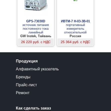
GPS-73030D
ИВТМ-7 Н-03-3В-01
источник питания
портативный
постоянного тока
измеритель
линейный
относительной
GW Instek, Тайвань
влажности и
Россия
температуры
26 220 руб. с НДС
25 364 руб. с НДС
Продукция
Алфавитный указатель
Бренды
Прайс-лист
Ремонт
Как сделать заказ