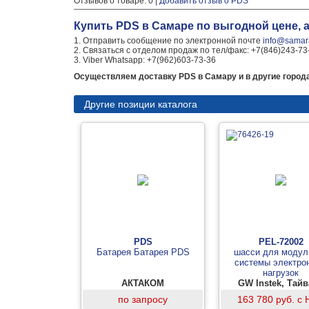
Отзывов о товаре: 0 |
Добавить отзыв о PDS
Купить PDS в Самаре по выгодной цене,
1. Отправить сообщение по электронной почте
info@samara
2. Связаться с отделом продаж по тел/факс: +7(846)243-73
3. Viber Whatsapp: +7(962)603-73-36
Осуществляем доставку PDS в Самару и в другие города
Другие позиции каталога
PDS
PEL-72002
Батарея Батарея PDS
шасси для модул
системы электро
нагрузок
АКТАКОМ
GW Instek, Тай
по запросу
163 780 руб. с