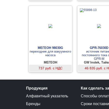
МЕГЕОН 98030G
GPR-76030D
переходник для вакуумного
источник питан
насоса
постоянного тока 
GPR-M
МЕГЕОН
GW Instek, Тай
737 руб. с НДС
46 835 руб. с 
Продукция
Как сделать з
Алфавитный указатель
Способы опла
Бренды
Сроки поставк