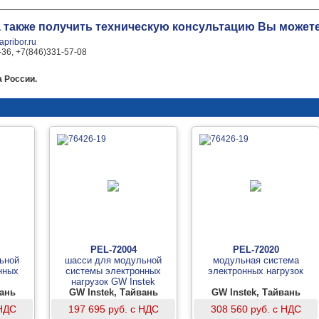
 а также получить техническую консультацию Вы може
pribor.ru
-36, +7(846)331-57-08
 России.
PEL-72004
PEL-72020
ьной
шасси для модульной
модульная система
нных
системы электронных
электронных нагрузок
нагрузок GW Instek
вань
GW Instek, Тайвань
GW Instek, Тайвань
 НДС
197 695 руб. с НДС
308 560 руб. с НДС