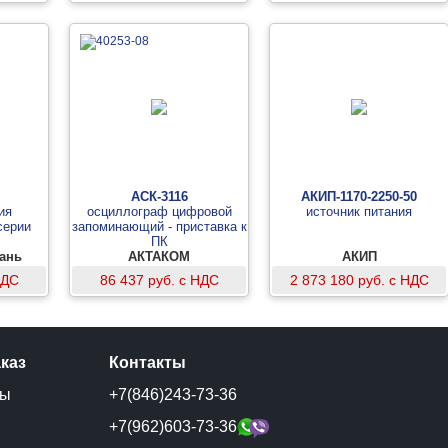
АСК-3116
АКИП-1170-2250-50
ия
осциллограф цифровой
источник питания
серии
запоминающий - приставка к
ПК
вань
АКТАКОМ
АКИП
НДС
86 437 руб. с НДС
2 873 180 руб. с НДС
аказ
Контакты
ты
+7(846)243-73-36
и
+7(962)603-73-36