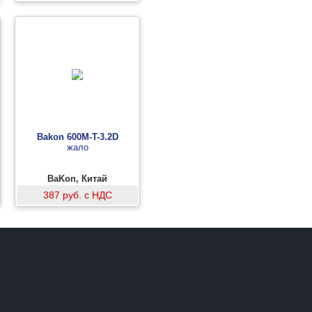
Bakon 600M-T-3.2D
жало
BaKon, Китай
387 руб. с НДС