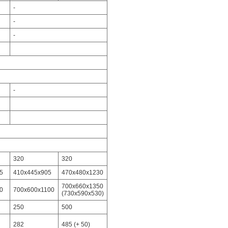
-
-
-
-
320
320
5
410х445х905
470х480х1230
700х660х1350
0
700х600х1100
(730х590х530)
250
500
282
485 (+ 50)