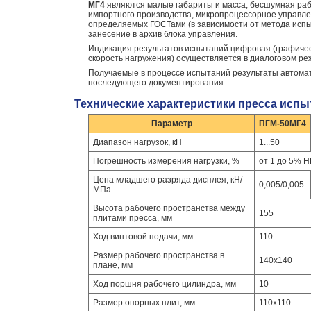
МГ4
являются малые габариты и масса, бесшумная раб
импортного производства, микропроцессорное управл
определяемых ГОСТами (в зависимости от метода исп
занесение в архив блока управления.
Индикация результатов испытаний цифровая (графическ
скорость нагружения) осуществляется в диалоговом ре
Получаемые в процессе испытаний результаты автомат
последующего документирования.
Технические характеристики пресса испы
Параметр
ПГМ-50МГ4
Диапазон нагрузок, кН
1...50
Погрешность измерения нагрузки, %
от 1 до 5% 
Цена младшего разряда дисплея, кН/
0,005/0,005
МПа
Высота рабочего пространства между
155
плитами пресса, мм
Ход винтовой подачи, мм
110
Размер рабочего пространства в
140х140
плане, мм
Ход поршня рабочего цилиндра, мм
10
Размер опорных плит, мм
110х110