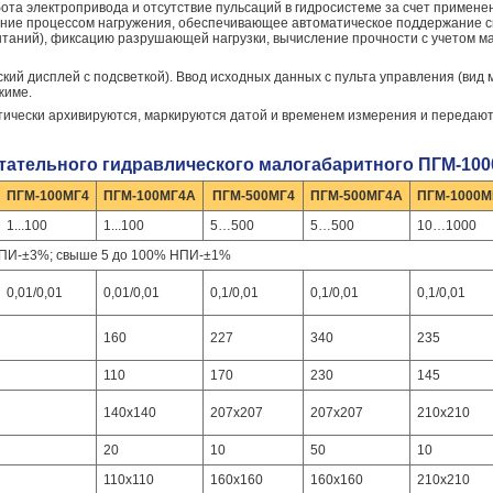
ота электропривода и отсутствие пульсаций в гидросистеме за счет примен
ение процессом нагружения, обеспечивающее автоматическое поддержание с
ытаний), фиксацию разрушающей нагрузки, вычисление прочности с учетом 
ий дисплей с подсветкой). Ввод исходных данных с пульта управления (вид
жиме.
ически архивируются, маркируются датой и временем измерения и передают
тательного гидравлического малогабаритного ПГМ-100
ПГМ-100МГ4
ПГМ-100МГ4А
ПГМ-500МГ4
ПГМ-500МГ4А
ПГМ-1000М
1...100
1...100
5…500
5…500
10…1000
НПИ-±3%; свыше 5 до 100% НПИ-±1%
0,01/0,01
0,01/0,01
0,1/0,01
0,1/0,01
0,1/0,01
160
227
340
235
110
170
230
145
140х140
207x207
207x207
210x210
20
10
50
10
110x110
160х160
160х160
210х210