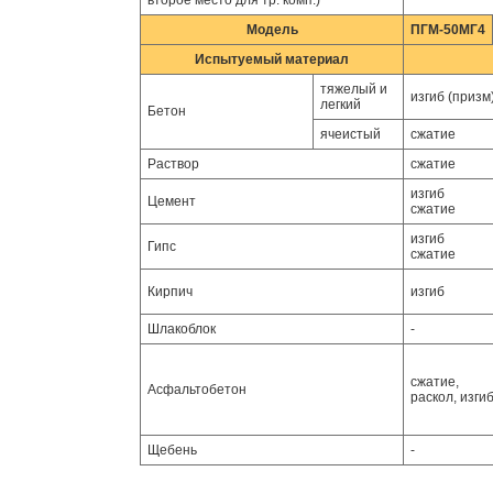
второе место для тр. комп.)
Модель
ПГМ-50МГ4
Испытуемый материал
тяжелый и
изгиб (призм
легкий
Бетон
ячеистый
сжатие
Раствор
сжатие
изгиб
Цемент
сжатие
изгиб
Гипс
сжатие
Кирпич
изгиб
Шлакоблок
-
сжатие,
Асфальтобетон
раскол, изги
Щебень
-