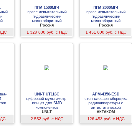
А
ПГМ-1500МГ4
ПГМ-2000МГ4
ьный
пресс испытательный
пресс испытательный
ий
гидравлический
гидравлический
ый
малогабаритный
малогабаритный
Россия
Россия
 НДС
1 329 800 руб. с НДС
1 451 800 руб. с НДС
ка-
UNI-T UT116C
АРМ-4350-ESD
2
цифровой мультиметр-
стол слесаря-сборщика
тов
пинцет для SMD
радиоаппаратуры с
компонентов
антистатической
UNI-T
столешницей
АКТАКОМ
НДС
2 552 руб. с НДС
126 453 руб. с НДС