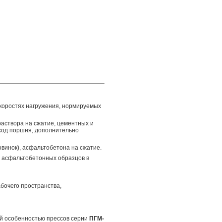
коростях нагружения, нормируемых
аствора на сжатие, цементных и
ход поршня, дополнительно
винок), асфальтобетона на сжатие.
 асфальтобетонных образцов в
абочего пространства,
ой особенностью прессов серии
ПГМ-