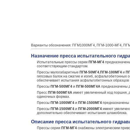
Варианты обозначения: ПГМ1000МГ4, ПГМ-1000-МГ4, ПГ
Назначение пресса испытательного гидр
Испытательные прессы серии
ПГМ-МГ4
предназначены
соответствующим стандартом.
Прессы малогабаритные
ПГМ-50
МГ4
,
ПГМ-100МГ4
и
П
гипсовых балок на сжатие и изгиб, асфальтобетонных о
обеспечивает испытания асфальтобетонных образцов на
Прессы
ПГМ-500МГ4
и
ПГМ-500МГ4А
предназначены дл
Пресс
ПГМ-500МГ4А
имеет увеличенный ход поршня, 
одиночных формах.
Прессы
ПГМ-1000МГ4
и
ПГМ-1500МГ4
предназначены д
Прессы
ПГМ-1500МГ4
и
ПГМ-2000МГ4
имеют увеличенн
дополнительно обеспечивает испытания шлакоблока.
Описание пресса испытательного гидрав
Прессы серии
ПГМ-МГ4
снабжены электрическим приво