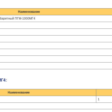
Наименование
габаритный ПГМ-1000МГ4
Г4:
Наименование
1