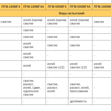
ПГМ-100МГ4
ПГМ-100МГ4А
ПГМ-500МГ4
ПГМ-500МГ4А
ПГМ-1000М
Виды испытаний
изгиб (призм)
изгиб (призм)
изгиб (призм)
) сжатие
сжатие
сжатие
сжатие
сжатие
сжатие
-
-
-
сжатие
сжатие
сжатие
-
изгиб
сжатие
сжатие
-
сжатие
изгиб
-
-
-
сжатие
изгиб
изгиб
изгиб
изгиб
сжатие (1/2)
сжатие (1/2)
сжатие
-
-
-
-
сжатие,
раскол,
сжатие,
сжатие,
изгиб, сдвиг,
раскол,
раскол, изгиб,
-
б
одноосное
изгиб
прессование
сжатие
-
-
дробимость
-