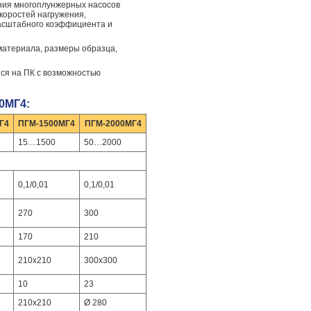
ения многоплунжерных насосов
коростей нагружения,
масштабного коэффициента и
 материала, размеры образца,
ся на ПК с возможностью
0МГ4:
Г4
ПГМ-1500МГ4
ПГМ-2000МГ4
15…1500
50…2000
0,1/0,01
0,1/0,01
270
300
170
210
210x210
300x300
10
23
210х210
Ø 280