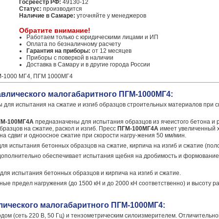
Госреестр РФ:
49130-12
Статус:
производится
Наличие в Самаре:
уточняйте у менеджеров
Обратите внимание!
Работаем только с юридическими лицами и ИП
Оплата по безналичному расчету
Гарантия на приборы:
от 12 месяцев
Приборы с поверкой в наличии
Доставка в Самару и в другие города России
М-1000 МГ4, ПГМ 1000МГ4
авлического малогабаритного ПГМ-1000МГ4:
 для испытания на сжатие и изгиб образцов строительных материалов при с
ГМ-100МГ4А
предназначены для испытания образцов из ячеистого бетона и р
бразцов на сжатие, раскол и изгиб. Пресс
ПГМ-100МГ4А
имеет увеличенный 
 сдвиг и одноосное сжатие при скорости нагру-жения 50 мм/мин.
я испытания бетонных образцов на сжатие, кирпича на изгиб и сжатие (поло
дополнительно обеспечивает испытания щебня на дробимость и формование
ля испытания бетонных образцов и кирпича на изгиб и сжатие.
ые предел нагружения (до 1500 кН и до 2000 кН соответственно) и высоту р
лического малогабаритного ПГМ-1000МГ4:
дом (сеть 220 В, 50 Гц) и тензометрическим силоизмерителем. Отличительн