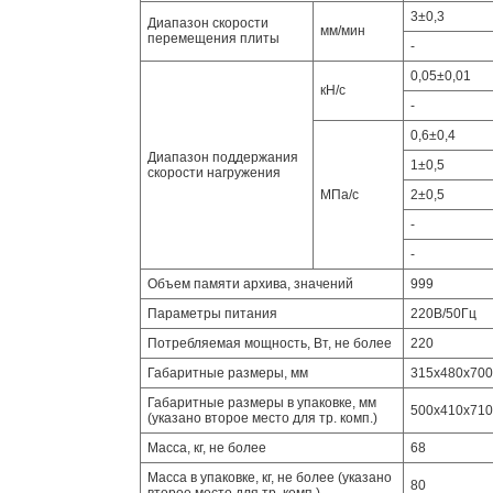
3±0,3
Диапазон скорости
мм/мин
перемещения плиты
-
0,05±0,01
кН/с
-
0,6±0,4
Диапазон поддержания
1±0,5
скорости нагружения
МПа/с
2±0,5
-
-
Объем памяти архива, значений
999
Параметры питания
220В/50Гц
Потребляемая мощность, Вт, не более
220
Габаритные размеры, мм
315х480х700
Габаритные размеры в упаковке, мм
500х410х710
(указано второе место для тр. комп.)
Масса, кг, не более
68
Масса в упаковке, кг, не более (указано
80