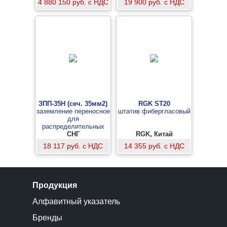
4 880 150 руб. с НДС
19 900 руб. с НДС
ЗПП-35Н (сеч. 35мм2)
RGK ST20
заземление переносное
штатив фибергласовый
для
распределительных
устройств 3-х фазное
СНГ
RGK, Китай
до 35кВ с одной
18 117 руб. с НДС
14 355 руб. с НДС
штангой
Продукция
Алфавитный указатель
Бренды