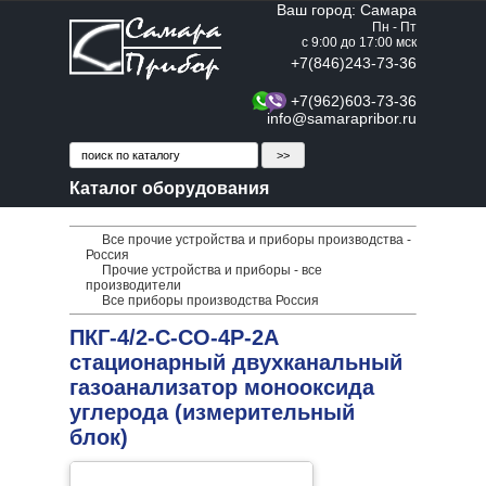
Ваш город: Самара
Пн - Пт
с 9:00 до 17:00 мск
+7(846)243-73-36
+7(962)603-73-36
info@samarapribor.ru
Каталог оборудования
Все прочие устройства и приборы производства -
Россия
Прочие устройства и приборы - все
производители
Все приборы производства Россия
ПКГ-4/2-C-СО-4Р-2А
стационарный двухканальный
газоанализатор монооксида
углерода (измерительный
блок)