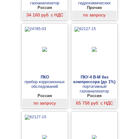
газоанализатор
гидрохимических
монооксида углерода
Россия
показателей различных
Прочие
(измерительный блок)
водных сред
34 160 руб. с НДС
по запросу
ПКО
ПКУ-4 В-М без
прибор коррозионных
компрессора (до 1%)
обследований
портативный
газоанализатор
Россия
диоксида углерода
Россия
по запросу
65 758 руб. с НДС