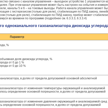
естко связано с каналом управления – выходное устройство 1 управляется к
 далее. При этом канал управления может быть настроен на события и изме
 реле, каналы 5 и 6 – на токовые выходы. Работа канала управления может б
изация с гистерезисом (только для реле), стабилизация по ПИД закону, лине
исом (только для реле), стабилизация по ПИД закону, прибор может стабили
ся во времени по программе (подробнее см. 6.3.3.3, 6.3.3.4)
го одноканального газоанализатора диоксида углерод
Параметр
ода, %
объемная доля диоксида углерода, %
ерода от 0 до 1 %
ерода от 0 до 10 %
оанализатора, в долях от предела допускаемой основной абсолютной
газоанализатора от изменения температуры окружающей и анализируемой
дилось определение основной погрешности, в долях от предела допускаемой
азоанализатора от изменения давления окружающей и анализируемой сред
ось определение основной погрешности, в долях от предела допускаемой