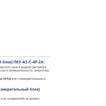
блок) ПКУ-4/1-С-4Р-2А:
ислого газа) и выдачи световой и
ссах в промышленности, энергетике,
о 10%))
или с принудительным (с
измерительный блок)
 и их соединений) не должно