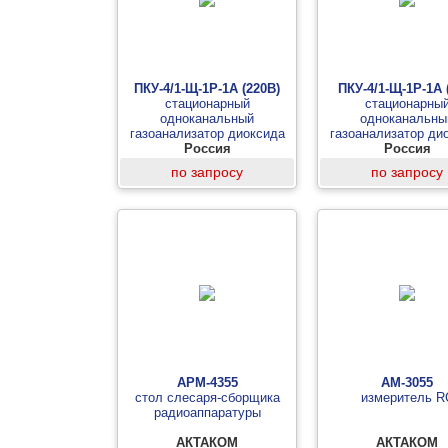
ПКУ-4/1-Щ-1Р-1А (220В)
ПКУ-4/1-Щ-1Р-1А 
стационарный
стационарны
одноканальный
одноканальны
газоанализатор диоксида
газоанализатор ди
углерода (измерительный
Россия
углерода (измерит
Россия
блок, 1 реле, 1 аналоговый
блок, 1 реле, 1 ана
по запросу
по запросу
выход)
выход)
АРМ-4355
АМ-3055
стол слесаря-сборщика
измеритель R
радиоаппаратуры
АКТАКОМ
АКТАКОМ