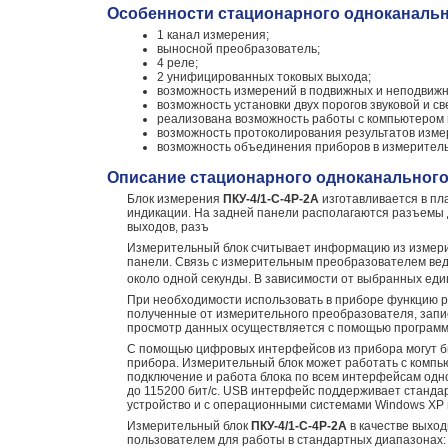
Особенности стационарного одноканально
1 канал измерения;
выносной преобразователь;
4 реле;
2 унифицированных токовых выхода;
возможность измерений в подвижных и неподвижн
возможность установки двух порогов звуковой и св
реализована возможность работы с компьютером 
возможность протоколирования результатов изме
возможность объединения приборов в измеритель
Описание стационарного одноканального 
Блок измерения
ПКУ-4/1-С-4Р-2А
изготавливается в п
индикации. На задней панели располагаются разъемы
выходов, разъ
Измерительный блок считывает информацию из измери
панели. Связь с измерительным преобразователем вед
около одной секунды. В зависимости от выбранных еди
При необходимости использовать в приборе функцию р
полученные от измерительного преобразователя, запи
просмотр данных осуществляется с помощью программ
С помощью цифровых интерфейсов из прибора могут б
прибора. Измерительный блок может работать с компь
подключение и работа блока по всем интерфейсам одн
до 115200 бит/с. USB интерфейс поддерживает стандарт
устройство и с операционными системами Windows XP и
Измерительный блок
ПКУ-4/1-С-4Р-2А
в качестве выход
пользователем для работы в стандартных диапазонах: