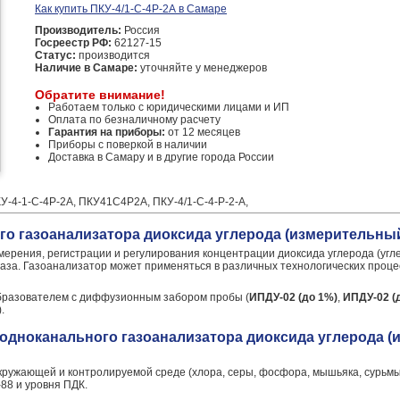
Как купить ПКУ-4/1-С-4Р-2А в Самаре
Производитель:
Россия
Госреестр РФ:
62127-15
Статус:
производится
Наличие в Самаре:
уточняйте у менеджеров
Обратите внимание!
Работаем только с юридическими лицами и ИП
Оплата по безналичному расчету
Гарантия на приборы:
от 12 месяцев
Приборы с поверкой в наличии
Доставка в Самару и в другие города России
У-4-1-С-4Р-2А, ПКУ41С4Р2А, ПКУ-4/1-С-4-Р-2-А,
о газоанализатора диоксида углерода (измерительный 
ерения, регистрации и регулирования концентрации диоксида углерода (углек
газа. Газоанализатор может применяться в различных технологических проце
бразователем с диффузионным забором пробы (
ИПДУ-02 (до 1%)
,
ИПДУ-02 (д
).
одноканального газоанализатора диоксида углерода (
кружающей и контролируемой среде (хлора, серы, фосфора, мышьяка, сурьмы
88 и уровня ПДК.