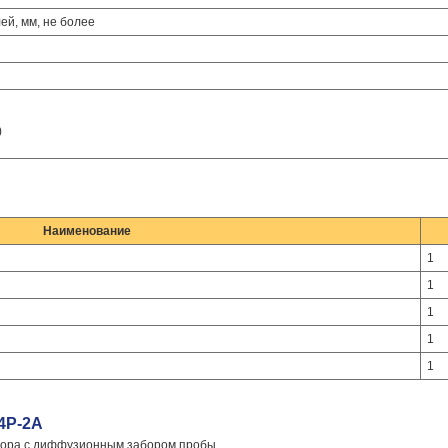
й, мм, не более
)
Наименование
1
1
1
1
1
4Р-2А
ссора с диффузионным забором пробы