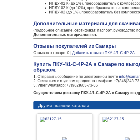
ИПДУ-02 К (до 1%), преобразователь с компресс
ИПДУ-02 К (до 10%), преобразователь с компрес
ИПДУ-02 (до 1%), преобразователь без компрес
Дополнительные материалы для скачива
(подробное описание, сертификат, паспорт, руководство п
Дополнительных материалов нет.
Отзывы покупателей из Самары
Отзывов о товаре: 0 |
Добавить отзыв о ПКУ-4/1-С-4Р-2А
Купить ПКУ-4/1-С-4Р-2А в Самаре по выг
образом:
1. Отправить сообщение по электронной почте
info@samara
2. Связаться с отделом продаж по тел/факс: +7(846)243-73
3. Viber Whatsapp: +7(962)603-73-36
Осуществляем доставку ПКУ-4/1-С-4Р-2А в Самару и в д
Другие позиции каталога