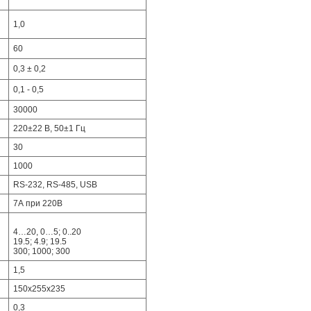
1,0
60
0,3 ± 0,2
0,1 - 0,5
30000
220±22 В, 50±1 Гц
30
1000
RS-232, RS-485, USB
7А при 220В
4…20, 0…5; 0..20
19.5; 4.9; 19.5
300; 1000; 300
1,5
150х255х235
0,3