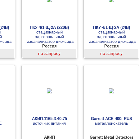
(24В)
ПКУ-4/1-Щ-2А (220В)
ПКУ-4/1-Щ-2А (24В)
й
стационарный
стационарный
й
одноканальный
одноканальный
оксида
газоанализатор диоксида
газоанализатор диоксида
ельный
углерода (измерительный
Россия
углерода (измерительный
Россия
логовый
блок, 2 аналоговых выхода)
блок, 2 аналоговых выхода)
по запросу
по запросу
АКИП-1165-3-40-75
Garrett ACE 400i RUS
C
источник питания
металлоискатель
АКИП
Garrett Metal Detectors