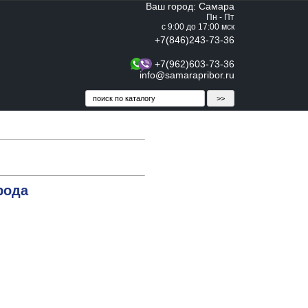
Ваш город: Самара
Пн - Пт
с 9:00 до 17:00 мск
+7(846)243-73-36
+7(962)603-73-36
info@samarapribor.ru
рода