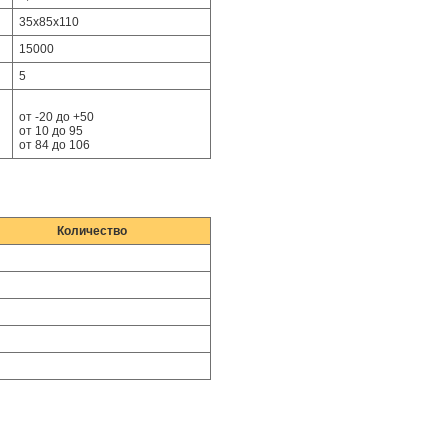
35х85х110
15000
5
от -20 до +50
от 10 до 95
от 84 до 106
Количество