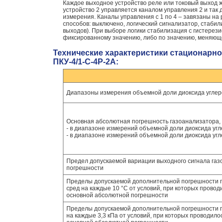
Каждое выходное устройство реле или токовый выход ж
устройство 2 управляется каналом управления 2 и так
измерения. Каналы управления с 1 по 4 – завязаны на
способов: выключено, логический сигнализатор, стабил
выходов). При выборе логики стабилизация с гистерез
фиксированному значению, либо по значению, меняющему
Технические характеристики стационарно
ПКУ-4/1-С-4Р-2А:
Диапазоны измерения объемной доли диоксида углер
Основная абсолютная погрешность газоанализатора, 
- в диапазоне измерений объемной доли диоксида угл
- в диапазоне измерений объемной доли диоксида угл
Предел допускаемой вариации выходного сигнала газ
погрешности
Пределы допускаемой дополнительной погрешности 
сред на каждые 10 °C от условий, при которых прово
основной абсолютной погрешности
Пределы допускаемой дополнительной погрешности г
на каждые 3,3 кПа от условий, при которых проводил