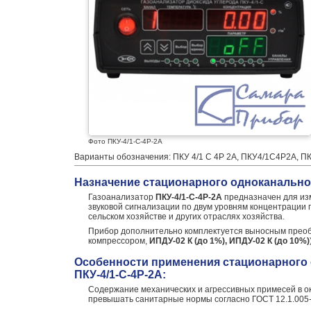
Фото ПКУ-4/1-С-4Р-2А
Варианты обозначения: ПКУ 4/1 С 4Р 2А, ПКУ4/1С4Р2А, ПК
Назначение стационарного одноканальног
Газоанализатор
ПКУ-4/1-С-4Р-2А
предназначен для изм
звуковой сигнализации по двум уровням концентрации 
сельском хозяйстве и других отраслях хозяйства.
Прибор дополнительно комплектуется выносным прео
компрессором,
ИПДУ-02 К (до 1%), ИПДУ-02 К (до 10%)
Особенности применения стационарного 
ПКУ-4/1-С-4Р-2А:
Содержание механических и агрессивных примесей в о
превышать санитарные нормы согласно ГОСТ 12.1.005-