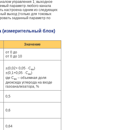
аналом управления 1; выходное
ряемый параметр любого канала
ыть настроена одним из следующих
йный выход (только для токовых
зировать заданный параметр по
а (измерительный блок)
Значение
от 0 до
от 0 до 10
±(0,02+ 0,05 · C
)
вх
±(0,1+0,05 · C
)
вх
где С
– объемная доля
вх
диоксида углерода на входе
газоанализатора, %
0,5
0,6
0,64