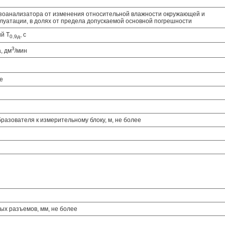
зоанализатора от изменения относительной влажности окружающей и
луатации, в долях от предела допускаемой основной погрешности
й T
, с
0,9д
3
, дм
/мин
е
азователя к измерительному блоку, м, не более
ых разъемов, мм, не более