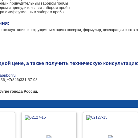
ором и принудительным забором пробы
сором и принудительным забором пробы
сора с диффузионным забором пробы
ния:
о эксплуатации, инструкция, методика поверки, формуляр, декларация соотве
одной цене, а также получить техническую консульта
pribor.ru
-36, +7(846)331-57-08
ругие города России.