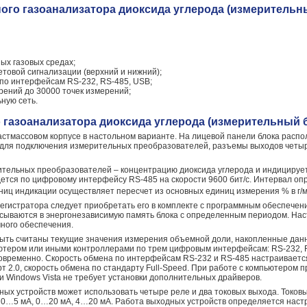
го газоанализатора диоксида углерода (измерительный
ых газовых средах;
етовой сигнализации (верхний и нижний);
по интерфейсам RS-232, RS-485, USB;
рений до 30000 точек измерений;
ную сеть.
газоанализатора диоксида углерода (измерительный бл
ластмассовом корпусе в настольном варианте. На лицевой панели блока рас
 для подключения измерительных преобразователей, разъемы выходов четыр
тельных преобразователей – концентрацию диоксида углерода и индицирует
ется по цифровому интерфейсу RS-485 на скорости 9600 бит/с. Интервал оп
ниц индикации осуществляет пересчет из основных единиц измерения % в г/
егистратора следует приобретать его в комплекте с программным обеспечен
сываются в энергонезависимую память блока с определенным периодом. Нас
ного обеспечения.
ыть считаны текущие значения измерения объемной доли, накопленные дан
ютером или иными контроллерами по трем цифровым интерфейсам: RS-232, R
овременно. Скорость обмена по интерфейсам RS-232 и RS-485 настраиваетс
 2.0, скорость обмена по стандарту Full-Speed. При работе с компьютером п
 Windows Vista не требует установки дополнительных драйверов.
ных устройств может использовать четыре реле и два токовых выхода. Токов
 0…5 мА, 0…20 мА, 4…20 мА. Работа выходных устройств определяется наст