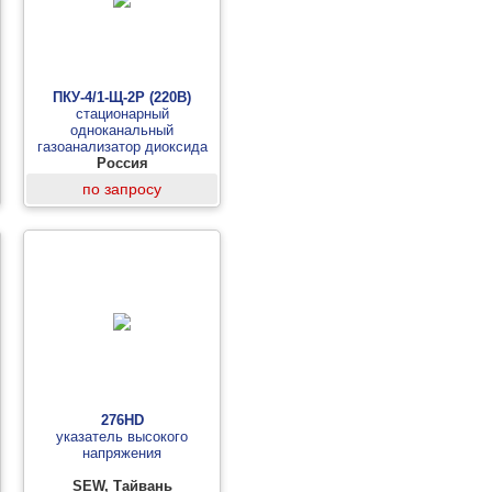
ПКУ-4/1-Щ-2Р (220В)
стационарный
одноканальный
газоанализатор диоксида
углерода (измерительный
Россия
блок, 2 реле)
по запросу
276HD
указатель высокого
напряжения
SEW, Тайвань