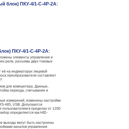
 блок) ПКУ-4/1-С-4Р-2А:
ок) ПКУ-4/1-С-4Р-2А:
положены элементы управления и
ех реле, разъемы двух токовых
 её на индикаторах лицевой
роса преобразователя составляет
3
м
.
ием для компьютера. Данные,
тойка периода, считывание и
ные измерений, изменены настройки
S-485, USB. Допускается
я пользователем в пределах от 1200
рибор определяется как HID-
ые выходы могут быть настроены
ройками каналов управления.