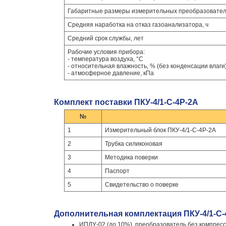
Габаритные размеры измерительных преобразователе
Средняя наработка на отказ газоанализатора, ч
Средний срок службы, лет
Рабочие условия прибора:
- температура воздуха, °C
- относительная влажность, % (без конденсации влаги
- атмосферное давление, кПа
Комплект поставки ПКУ-4/1-С-4Р-2А
№
1
Измерительный блок ПКУ-4/1-С-4Р-2А
2
Трубка силиконовая
3
Методика поверки
4
Паспорт
5
Свидетельство о поверке
Дополнительная комплектация ПКУ-4/1-С-
ИПДУ-02 (до 10%), преобразователь без компре