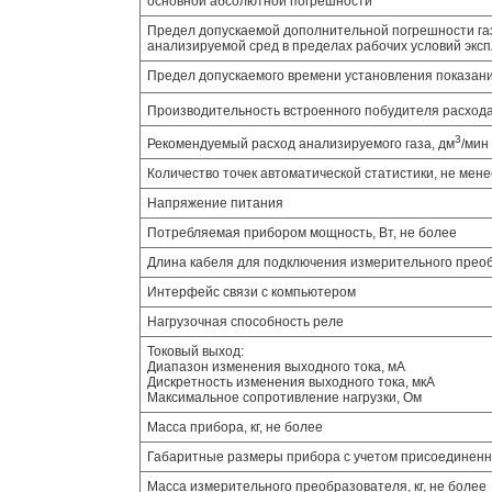
основной абсолютной погрешности
Предел допускаемой дополнительной погрешности га
анализируемой сред в пределах рабочих условий эксп
Предел допускаемого времени установления показани
Производительность встроенного побудителя расхода
3
Рекомендуемый расход анализируемого газа, дм
/мин
Количество точек автоматической статистики, не мене
Напряжение питания
Потребляемая прибором мощность, Вт, не более
Длина кабеля для подключения измерительного преобр
Интерфейс связи с компьютером
Нагрузочная способность реле
Токовый выход:
Диапазон изменения выходного тока, мА
Дискретность изменения выходного тока, мкА
Максимальное сопротивление нагрузки, Ом
Масса прибора, кг, не более
Габаритные размеры прибора с учетом присоединенн
Масса измерительного преобразователя, кг, не более