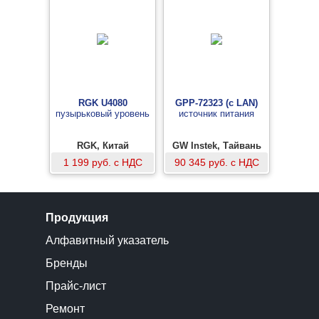
RGK U4080
GPP-72323 (с LAN)
пузырьковый уровень
источник питания
RGK, Китай
GW Instek, Тайвань
1 199 руб. с НДС
90 345 руб. с НДС
Продукция
Алфавитный указатель
Бренды
Прайс-лист
Ремонт