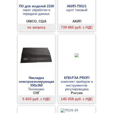
ПО для моделей 2100
АКИП-7501/1
пакет обработки и
шунт токовый
передачи данных
UNICO, США
АКИП
по запросу
739 860 руб. с НДС
Накладка
КПИ-РЭА PROFI
электроизолирующая
комплект приборов и
550х360
инструментов
Техношанс
регулировщика
СНГ
электронной
Россия
аппаратуры
5 603 руб. с НДС
145 058 руб. с НДС