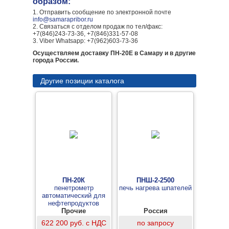
образом:
1. Отправить сообщение по электронной почте
info@samarapribor.ru
2. Связаться с отделом продаж по тел/факс:
+7(846)243-73-36, +7(846)331-57-08
3. Viber Whatsapp: +7(962)603-73-36
Осуществляем доставку ПН-20Е в Самару и в другие
города России.
Другие позиции каталога
ПН-20К
ПНШ-2-2500
пенетрометр
печь нагрева шпателей
автоматический для
нефтепродуктов
(битумов)
Прочие
Россия
622 200 руб. с НДС
по запросу