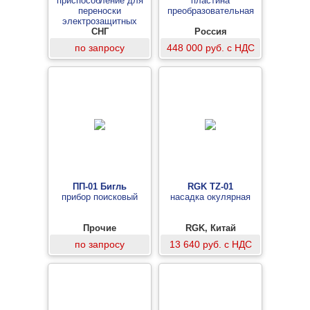
приспособление для
пластина
переноски
преобразовательная
электрозащитных
средств
СНГ
Россия
по запросу
448 000 руб. с НДС
ПП-01 Бигль
RGK TZ-01
прибор поисковый
насадка окулярная
Прочие
RGK, Китай
по запросу
13 640 руб. с НДС