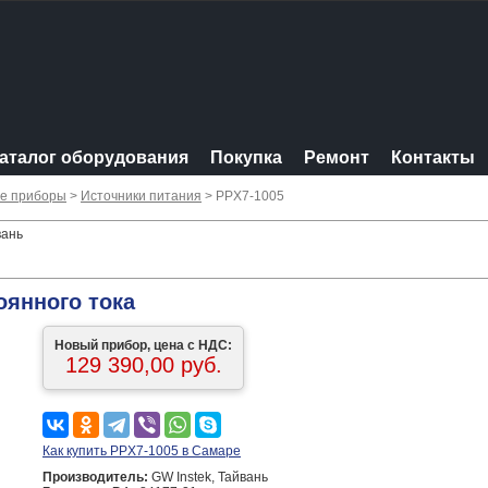
аталог оборудования
Покупка
Ремонт
Контакты
ые приборы
>
Источники питания
> PPX7-1005
вань
оянного тока
Новый прибор, цена с НДС:
129 390,00 руб.
Как купить PPX7-1005 в Самаре
Производитель:
GW Instek, Тайвань