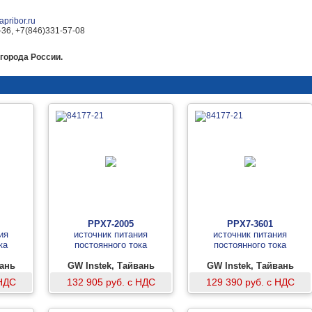
pribor.ru
-36, +7(846)331-57-08
города России.
PPX7-2005
PPX7-3601
ия
источник питания
источник питания
ка
постоянного тока
постоянного тока
вань
GW Instek, Тайвань
GW Instek, Тайвань
 НДС
132 905 руб. с НДС
129 390 руб. с НДС