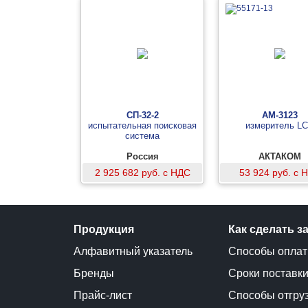
СП-32-2
АМ-3123
испытательная поисковая
измеритель L
система
Россия
АКТАКОМ
2 925 682 руб. с НДС
53 924 руб. с 
Продукция
Как сделать з
Алфавитный указатель
Способы опла
Бренды
Сроки поставк
Прайс-лист
Способы отгру