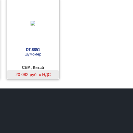
DT-8851
шумомер
CEM, Китай
20 082 руб. с НДС