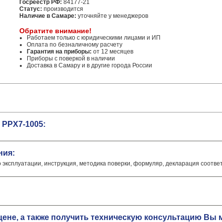
Госреестр РФ:
84177-21
Статус:
производится
Наличие в Самаре:
уточняйте у менеджеров
Обратите внимание!
Работаем только с юридическими лицами и ИП
Оплата по безналичному расчету
Гарантия на приборы:
от 12 месяцев
Приборы с поверкой в наличии
Доставка в Самару и в другие города России
 PPX7-1005:
ния:
о эксплуатации, инструкция, методика поверки, формуляр, декларация соотве
цене, а также получить техническую консультацию В