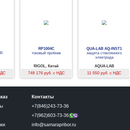
RP1004C
QUA-LAB AQ-INST1
CR
токовый пробник
защита стеклянного
электрода
RIGOL, Китай
AQUA-LAB
НДС
748 176 руб. с НДС
11 550 руб. с НДС
аказ
Контакты
ты
+7(846)243-73-36
и
+7(962)603-73-36
зки
info@samarapribor.ru