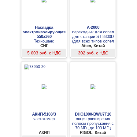
Накладка
A-2000
электроизолирующая
переходник для сопел
550х360
для станции ST-8800D
Техношанс
(для всех типов сопел
СНГ
AT850, AT852, AT8502)
Atten, Китай
5 603 руб. с НДС
302 руб. с НДС
АКИП-5108/3
DHO1000-BWU7T10
частотомер
опция расширения
полосы пропускания с
70 МГц до 100 МГц
АКИП
RIGOL, Китай