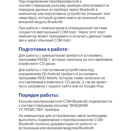
При подключении преобразователя к
соответствующему разъему прибора обеспечивается
передача данных из прибора через Bluetooth в
компьютер или портативное устройство (планшет или
смартфон), который должен иметь встроенный или
внешний модуль Bluetooth.
При работе с компьютером в операционной системе
создается виртуальный СОМ порт. Через этот порт
компьютер может передавать и получать данные также
как и через обычный СОМ порт.
Подготовка к работе:
Для работы с компьютером требуется установить
программу РЕЙД-7, которая записана на поставляемом
в комплекте CD-диске.
Для работы с портативным устройством под
управлением OS Android требуется установить
программу REID Mobile, которая также записана на
поставляемом в комплекте CD-диске, а так же может
быть загружена с нашего сайта или из Google Play.
Порядок работы:
Разъем преобразователя COM-Bluetooth подключается
к соответствующему разъему "ВНЕШНИЕ
УСТРОЙСТВА" прибора.
На компьютере для установления связи необходимо
выполнить подключение к преобразователю COM-
Bluetooth согласно документации по работе со
встроенным или внешним модулем Bluetooth.