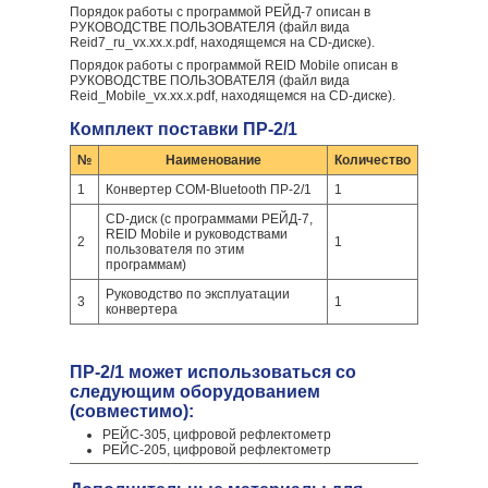
Порядок работы с программой РЕЙД-7 описан в
РУКОВОДСТВЕ ПОЛЬЗОВАТЕЛЯ (файл вида
Reid7_ru_vx.xx.x.pdf, находящемся на CD-диске).
Порядок работы с программой REID Mobile описан в
РУКОВОДСТВЕ ПОЛЬЗОВАТЕЛЯ (файл вида
Reid_Mobile_vx.xx.x.pdf, находящемся на CD-диске).
Комплект поставки ПР-2/1
№
Наименование
Количество
1
Конвертер COM-Bluetooth ПР-2/1
1
CD-диск (с программами РЕЙД-7,
REID Mobile и руководствами
2
1
пользователя по этим
программам)
Руководство по эксплуатации
3
1
конвертера
ПР-2/1 может использоваться со
следующим оборудованием
(совместимо):
РЕЙС-305, цифровой рефлектометр
РЕЙС-205, цифровой рефлектометр