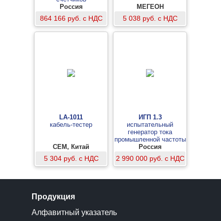
Россия
МЕГЕОН
864 166 руб. с НДС
5 038 руб. с НДС
LA-1011
ИГП 1.3
кабель-тестер
испытательный
генератор тока
промышленной частоты
CEM, Китай
в комплекте с
Россия
индукционными
5 304 руб. с НДС
2 990 000 руб. с НДС
катушками ИК 1.1, ИК
0.5 и ИК 0.133
Продукция
Алфавитный указатель