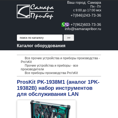
Ваш город: Самара
Пн - Пт
с 9:00 до 17:00 мск
+7(846)243-73-36
+7(962)603-73-36
info@samarapribor.ru
Каталог оборудования
Все прочие устройства и приборы производства -
Pro'sKit
Прочие устройства и приборы - все
производители
Все приборы производства Pro'sKit
ProsKit PK-1938M1 (аналог 1PK-
19382B) набор инструментов
для обслуживания LAN