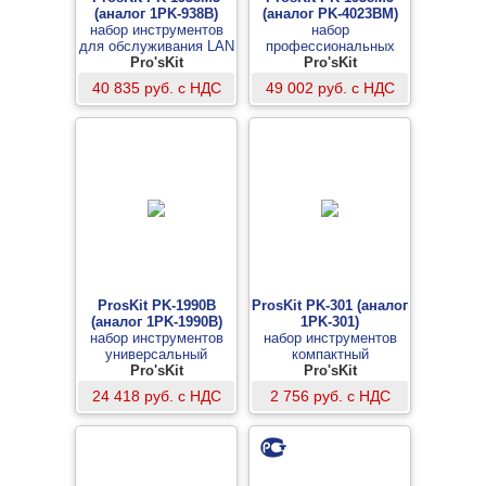
(аналог 1PK-938B)
(аналог PK-4023BM)
набор инструментов
набор
для обслуживания LAN
профессиональных
Pro'sKit
инструментов для
Pro'sKit
телекоммуникаций и
40 835 руб. с НДС
49 002 руб. с НДС
сетей
ProsKit PK-1990B
ProsKit PK-301 (аналог
(аналог 1PK-1990B)
1PK-301)
набор инструментов
набор инструментов
универсальный
компактный
Pro'sKit
Pro'sKit
24 418 руб. с НДС
2 756 руб. с НДС