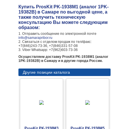
Купить ProsKit PK-1938M1 (аналог 1PK-
19382B) в Самаре по выгодной цене, а
также получить техническую
консультацию Вы можете следующим
образом:
1. Отправить сообщение по электронной почте
info@samarapribor.ru
2. Связаться с отделом продаж по тел/факс:
+7(846)243-73-36, +7(846)331-57-08
3. Viber Whatsapp: +7(962)603-73-36
Осуществляем доставку ProsKit PK-1938M1 (аналог
1PK-19382B) в Самару и в другие города России.
Другие позиции каталога
ProsKit PK-1938M3
ProsKit PK-1938M5