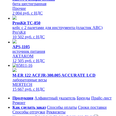
бита шестигранная
Прочие
2 004 руб. с НДС
ProsKit TC-850
кейс с 2 палетами для инструмента (пластик АВС)
Pro'sKit
10 502 руб. с НДС
APS-1105
источник питания
АКТАКОМ
12 505 руб. с НДС
M-ER 122 АCFJR-300.005 ACCURATE LСD
лабораторные весы
MERTECH
15 667 руб. с НДС
Продукция
Алфавитный указатель
Бренды
Прайс-лист
Ремонт
Как сделать заказ
Способы оплаты
Сроки поставки
Способы отгрузки
Реквизиты