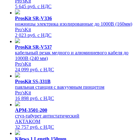
Pro'sKit
5 645 руб. с НДС
ProsKit SR-V336
ножницы электрика изолированные до 1000В (160мм)
Pro'sKit
2 023 руб. с НДС
ProsKit SR-V537
кабельный резак медного и алюминиевого кабеля до
1000В (240 мм)
Pro'sKit
24 099 руб. с НДС
ProsKit SS-331B
паяльная станция с вакуумным пинцетом
Pro'sKit
16 898 руб. с НДС
АРМ-3501-200
стул-табурет антистатический
АКТАКОМ
32 757 руб. с НДС
Kilews 1 Length 150mm