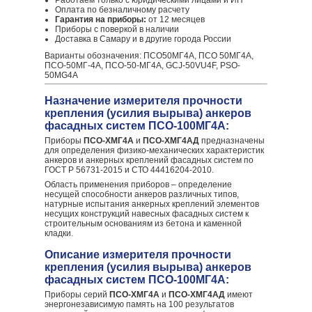
Работаем только с юридическими лицами и ИП
Оплата по безналичному расчету
Гарантия на приборы:
от 12 месяцев
Приборы с поверкой в наличии
Доставка в Самару и в другие города России
Варианты обозначения: ПСО50МГ4А, ПСО 50МГ4А,
ПСО-50МГ-4А, ПСО-50-МГ4А, GCJ-50VU4F, PSO-
50MG4A
Назначение измерителя прочности
крепления (усилия вырыва) анкеров
фасадных систем ПСО-100МГ4А:
Приборы
ПСО-ХМГ4А
и
ПСО-ХМГ4АД
предназначены
для определения физико-механических характеристик
анкеров и анкерных креплений фасадных систем по
ГОСТ Р 56731-2015 и СТО 44416204-2010.
Область применения приборов – определение
несущей способности анкеров различных типов,
натурные испытания анкерных креплений элементов
несущих конструкций навесных фасадных систем к
строительным основаниям из бетона и каменной
кладки.
Описание измерителя прочности
крепления (усилия вырыва) анкеров
фасадных систем ПСО-100МГ4А:
Приборы серий
ПСО-ХМГ4А
и
ПСО-ХМГ4АД
имеют
энергонезависимую память на 100 результатов