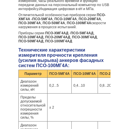
измерений, часы реального времени и функцию
передачи данных на персональный компьютер по USB
интерфейсу.Индикация цифровая в кН и МПа.
Отличительной особенностью приборов серии
ПСО-
ХМГ4А -
ПСО-5МГ4А
,
ПСО-10МГ4А
,
ПСО-20МГ4А
,
ПСО-30МГ4А
,
ПСО-50МГ4А
,
ПСО-100МГ4А
скорости
нагружения в процессе испытаний.
Приборы серии
ПСО-ХМГ4АД
-
ПСО-5МГ4АД
,
ПСО-10МГ4АД
,
ПСО-20МГ4АД
,
ПСО-30МГ4АД
,
ПСО-50МГ4АД
,
ПСО-100МГ4АД
Технические характеристики
измерителя прочности крепления
(усилия вырыва) анкеров фасадных
систем ПСО-100МГ4А:
Параметр
ПСО-5МГ4А
ПСО-10МГ4А
ПСО-20МГ4А
П
Диапазон
измерений
0,2...5
0,4...10
0,8...20
1,
силы, кН
Пределы
допускаемой
относительной
± 2
погрешности
измерения
силы, %
Диапазон