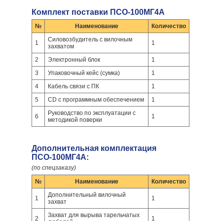
Комплект поставки ПСО-100МГ4А
№
Наименование
Количество
Cиловозбудитель с вилочным
1
1
захватом
2
Электронный блок
1
3
Упаковочный кейс (сумка)
1
4
Кабель связи с ПК
1
5
CD с программным обеспечением
1
Руководство по эксплуатации с
6
1
методикой поверки
Дополнительная комплектация
ПСО-100МГ4А:
(по спецзаказу)
№
Наименование
Количество
Дополнительный вилочный
1
1
захват
Захват для вырыва тарельчатых
2
1