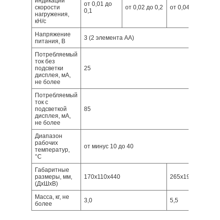
индикации
от 0,01 до
скорости
от 0,02 до 0,2
от 0,04 до 0,4
от
0,1
нагружения,
кН/с
Напряжение
3 (2 элемента АА)
питания, В
Потребляемый
ток без
подсветки
25
дисплея, мА,
не более
Потребляемый
ток с
подсветкой
85
дисплея, мА,
не более
Диапазон
рабочих
от минус 10 до 40
температур,
°С
Габаритные
размеры, мм,
170х110х440
265x195x540
(ДxШxВ)
Масса, кг, не
3,0
5,5
более