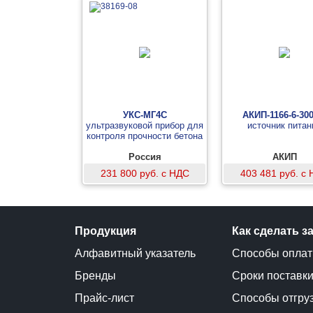
УКС-МГ4С
АКИП-1166-6-300
ультразвуковой прибор для
источник питан
контроля прочности бетона
Россия
АКИП
231 800 руб. с НДС
403 481 руб. с
Продукция
Как сделать з
Алфавитный указатель
Способы опла
Бренды
Сроки поставк
Прайс-лист
Способы отгру