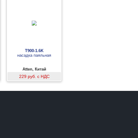
T900-1.6K
насадка паяльная
Atten, Китай
229 руб. с НДС