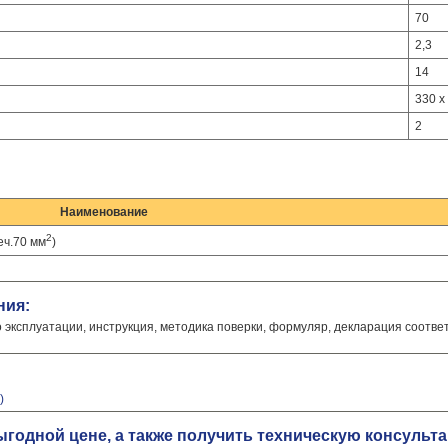
70
2,3
14
330 x
2
Наименование
2
еч.70 мм
)
ния:
о эксплуатации, инструкция, методика поверки, формуляр, декларация соотве
)
выгодной цене, а также получить техническую консуль