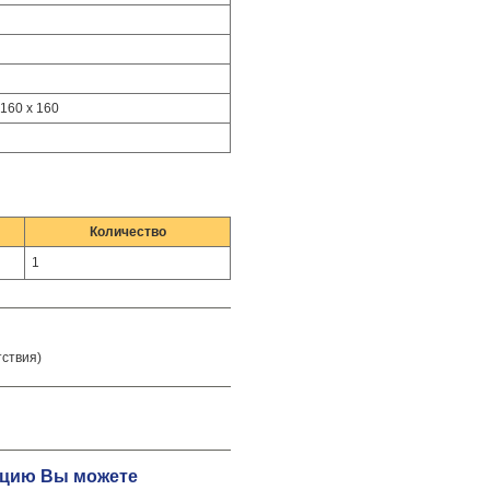
 160 x 160
Количество
1
тствия)
тацию Вы можете