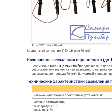
Фото ПЗУ-1Н (сеч.70 мм2)
Варианты обозначения: ПЗУ-1Н (сеч.70 мм2)
Назначение заземления переносного (до 1 
2
Заземление
ПЗУ-1Н (сеч.70 мм
)
предназначено для з
участок или появления на нем наведенного напряжения
2
заземляющего провода 70 мм
. Допусимый диапазон ра
Технические характеристики заземления пе
Рабочее напряжение электронных установок, кВ
Условия эксплуатации:
о
температура
С
влажность, %