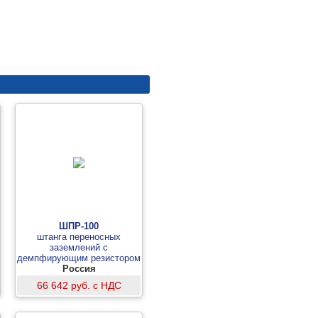
ШПР-100
штанга переносных
заземлений с
демпфирующим резистором
РД 100/15
Россия
66 642 руб. с НДС