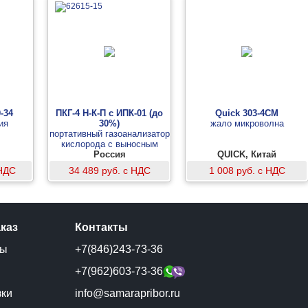
-34
ПКГ-4 Н-К-П с ИПК-01 (до
Quick 303-4CM
ия
30%)
жало микроволна
портативный газоанализатор
кислорода с выносным
зондом ИПК-01
Россия
QUICK, Китай
 НДС
34 489 руб. с НДС
1 008 руб. с НДС
аказ
Контакты
ты
+7(846)243-73-36
и
+7(962)603-73-36
зки
info@samarapribor.ru