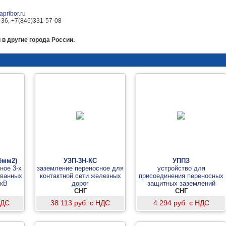
pribor.ru
-36, +7(846)331-57-08
 в другие города России.
25мм2)
УЗП-3Н-КС
УППЗ
ное 3-х
заземление переносное для
устройство для
ованных
контактной сети железных
присоединения переносных
0кВ
дорог
защитных заземлений
СНГ
СНГ
НДС
38 113 руб. с НДС
4 294 руб. с НДС