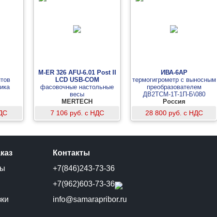
M-ER 326 AFU-6.01 Post II
ИВА-6АР
тов
LCD USB-COM
термогигрометр с выносным
ика
фасовочные настольные
преобразователем
весы
ДВ2ТСМ-1T-1П-Б\080
MERTECH
(кабель 4 м)
Россия
НДС
7 106 руб. с НДС
28 800 руб. с НДС
аказ
Контакты
ты
+7(846)243-73-36
и
+7(962)603-73-36
зки
info@samarapribor.ru