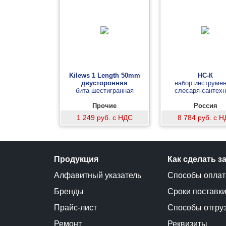
Kilews 1 Length 50mm
НС-К
двусторонняя
набор инструмен
бита шестигранная
слесаря-сантехн
Прочие
Россия
1 249 руб. с НДС
8 784 руб. с 
Продукция
Как сделать з
Алфавитный указатель
Способы опла
Бренды
Сроки поставк
Прайс-лист
Способы отгру
Ремонт
Реквизиты