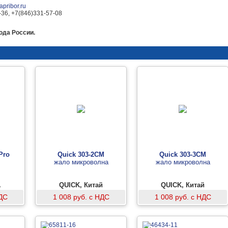
pribor.ru
-36, +7(846)331-57-08
ода России.
Pro
Quick 303-2CM
Quick 303-3CM
жало микроволна
жало микроволна
А
QUICK, Китай
QUICK, Китай
НДС
1 008 руб. с НДС
1 008 руб. с НДС