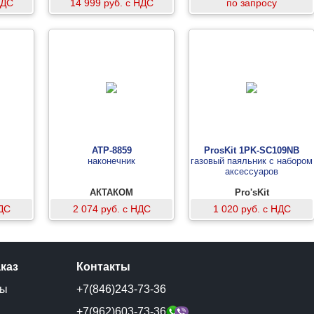
НДС
14 999 руб. с НДС
по запросу
АТР-8859
ProsKit 1PK-SC109NB
наконечник
газовый паяльник с набором
аксессуаров
АКТАКОМ
Pro'sKit
НДС
2 074 руб. с НДС
1 020 руб. с НДС
аказ
Контакты
ты
+7(846)243-73-36
и
+7(962)603-73-36