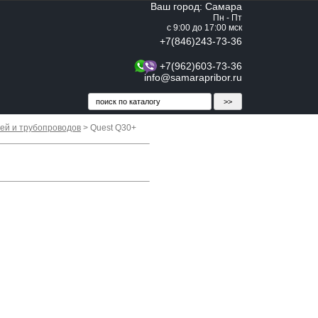
Ваш город: Самара
Пн - Пт
с 9:00 до 17:00 мск
+7(846)243-73-36
+7(962)603-73-36
info@samarapribor.ru
ей и трубопроводов
> Quest Q30+