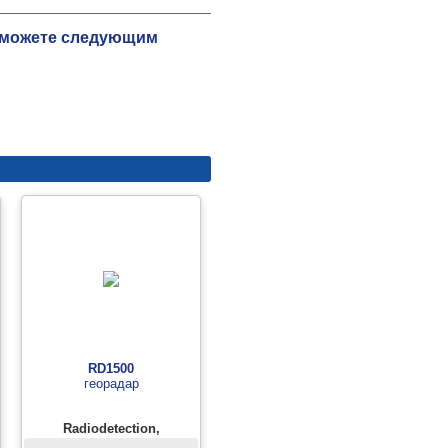
ы можете следующим
RD1500
георадар
Radiodetection,
Великобритания