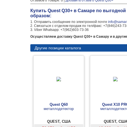
Отзывов о товаре: 0 |
Добавить отзыв о Quest Q30+
Купить Quest Q30+ в Самаре по выгодной
образом:
1. Отправить сообщение по электронной почте
info@samara
2. Связаться с отделом продаж по тел/факс: +7(846)243-73
3. Viber Whatsapp: +7(962)603-73-36
Осуществляем доставку Quest Q30+ в Самару и в другие
Другие позиции каталога
Quest Q60
Quest X10 PR
металлодетектор
металлодетект
QUEST, США
QUEST, СШ