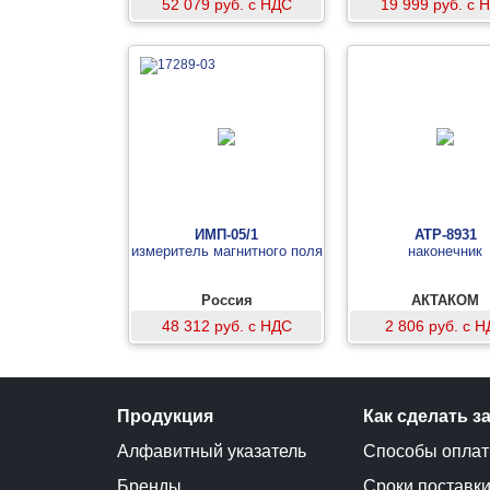
52 079 руб. с НДС
19 999 руб. с 
ИМП-05/1
АТР-8931
измеритель магнитного поля
наконечник
Россия
АКТАКОМ
48 312 руб. с НДС
2 806 руб. с 
Продукция
Как сделать з
Алфавитный указатель
Способы опла
Бренды
Сроки поставк