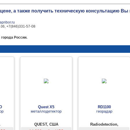
 цене, а также получить техническую консультацию В
pribor.ru
-36, +7(846)331-57-08
 города России.
O
Quest X5
RD1100
ор
металлодетектор
георадар
А
QUEST, США
Radiodetection,
Великобритания