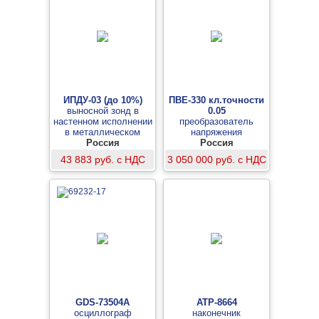
ИПДУ-03 (до 10%)
ПВЕ-330 кл.точности
выносной зонд в
0.05
настенном исполнении
преобразователь
в металлическом
напряжения
корпусе «микрофон»
Россия
высоковольтный
Россия
без компрессора
емкостной
43 883 руб. с НДС
3 050 000 руб. с НДС
GDS-73504A
АТР-8664
осциллограф
наконечник