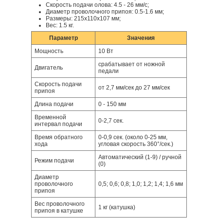
Скорость подачи олова: 4.5 - 26 мм/с;
Диаметр проволочного припоя: 0.5-1.6 мм;
Размеры: 215х110х107 мм;
Вес: 1.5 кг.
Параметр
Значения
Мощность
10 Вт
срабатывает от ножной
Двигатель
педали
Скорость подачи
от 2,7 мм/сек до 27 мм/сек
припоя
Длина подачи
0 - 150 мм
Временной
0-2,7 сек.
интервал подачи
Время обратного
0-0,9 сек. (около 0-25 мм,
хода
угловая скорость 360°/сек.)
Автоматический (1-9) / ручной
Режим подачи
(0)
Диаметр
проволочного
0,5; 0,6; 0,8; 1,0; 1,2; 1,4; 1,6 мм
припоя
Вес проволочного
1 кг (катушка)
припоя в катушке