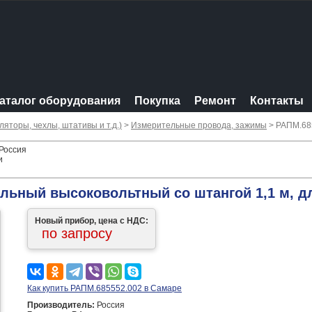
аталог оборудования
Покупка
Ремонт
Контакты
яторы, чехлы, штативы и т.д.)
>
Измерительные провода, зажимы
> РАПМ.68
Россия
и
льный высоковольтный со штангой 1,1 м, д
Новый прибор, цена с НДС:
по запросу
Как купить РАПМ.685552.002 в Самаре
Производитель:
Россия