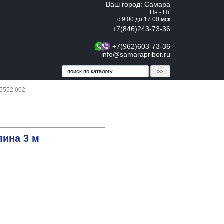
Ваш город: Самара
Пн - Пт
с 9:00 до 17:00 мск
+7(846)243-73-36
+7(962)603-73-36
info@samarapribor.ru
5552.002
лина 3 м