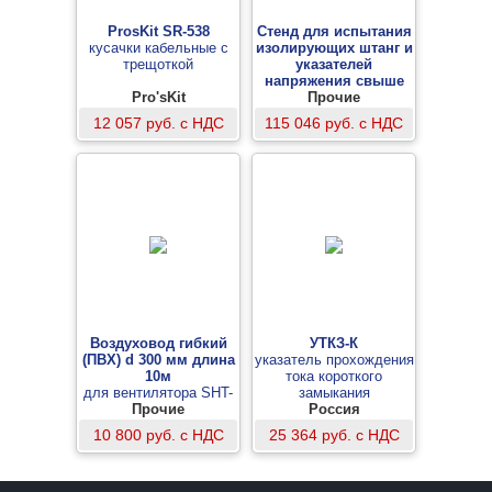
ProsKit SR-538
Стенд для испытания
кусачки кабельные с
изолирующих штанг и
трещоткой
указателей
напряжения свыше
Pro'sKit
Прочие
1000В
-
12 057 руб. с НДС
115 046 руб. с НДС
Воздуховод гибкий
УТКЗ-К
(ПВХ) d 300 мм длина
указатель прохождения
10м
тока короткого
для вентилятора SHT-
замыкания
Прочие
30
Россия
10 800 руб. с НДС
25 364 руб. с НДС