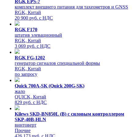
RGK EPS-7
комплект внешнего питания для тахеометров и GNSS
RGK, Китай
20 900 руб. с НДС
RGK F170
штатив элевационный
RGK, Китай
3 069 руб. с НДС
RGK FG-1202
генератор сигналов специальной формы
RGK, Китай
по запросу
Quick 700A-SK (Quick 200G-SK)
жало
QUICK, Китай
829 руб. с НДС
Kilews SKD-BN850L (B) с силовым контроллером
SKP-40B-HLN
винтоверт
Прочие
426 173 руб. с НДС