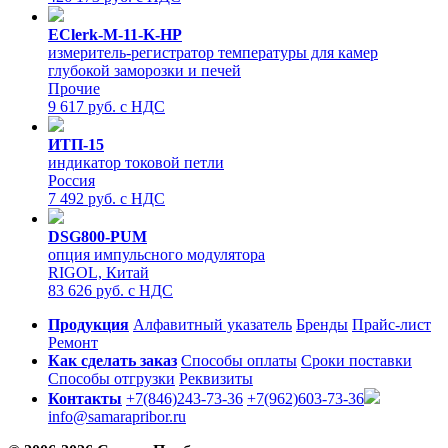
EClerk-M-11-K-HP
измеритель-регистратор температуры для камер
глубокой заморозки и печей
Прочие
9 617 руб. с НДС
ИТП-15
индикатор токовой петли
Россия
7 492 руб. с НДС
DSG800-PUM
опция импульсного модулятора
RIGOL, Китай
83 626 руб. с НДС
Продукция
Алфавитный указатель
Бренды
Прайс-лист
Ремонт
Как сделать заказ
Способы оплаты
Сроки поставки
Способы отгрузки
Реквизиты
Контакты
+7(846)243-73-36
+7(962)603-73-36
info@samarapribor.ru