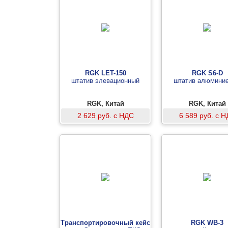
RGK LET-150
RGK S6-D
штатив элевационный
штатив алюмини
RGK, Китай
RGK, Китай
2 629 руб. с НДС
6 589 руб. с 
Транспортировочный кейс
RGK WB-3