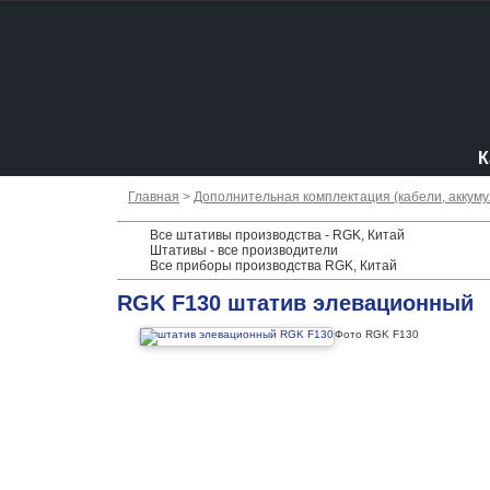
К
Главная
>
Дополнительная комплектация (кабели, аккумул
Все штативы производства - RGK, Китай
Штативы - все производители
Все приборы производства RGK, Китай
RGK F130 штатив элевационный
Фото RGK F130