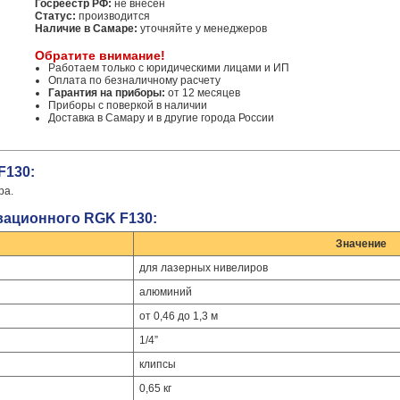
Госреестр РФ:
не внесен
Статус:
производится
Наличие в Самаре:
уточняйте у менеджеров
Обратите внимание!
Работаем только с юридическими лицами и ИП
Оплата по безналичному расчету
Гарантия на приборы:
от 12 месяцев
Приборы с поверкой в наличии
Доставка в Самару и в другие города России
F130:
ра.
вационного RGK F130:
Значение
для лазерных нивелиров
алюминий
от 0,46 до 1,3 м
1/4”
клипсы
0,65 кг