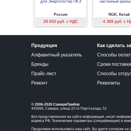
для Энерготестер ПКЭ
настенный кронш
Россия
RGK, Китай
39 650 руб. с НДС
4 389 руб. с 
Продукция
Как сделать з
Алфавитный указатель
Способы опла
Бренды
Сроки поставк
Прайс-лист
Способы отгру
Ремонт
Реквизиты
© 2006-2026 СамараПрибор
443066, Самара, улица 22-го Партсъезда, 52
Вся представленная на сайте информация, носит информа
кодекса РФ. Технические параметры (спецификация) и ком
Продолжая использовать наш сайт, Вы даете согласие на о