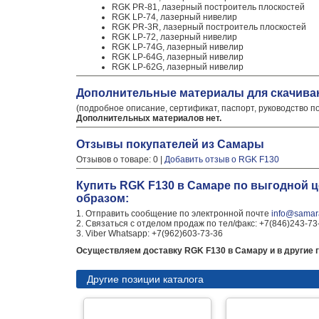
RGK PR-81, лазерный построитель плоскостей
RGK LP-74, лазерный нивелир
RGK PR-3R, лазерный построитель плоскостей
RGK LP-72, лазерный нивелир
RGK LP-74G, лазерный нивелир
RGK LP-64G, лазерный нивелир
RGK LP-62G, лазерный нивелир
Дополнительные материалы для скачива
(подробное описание, сертификат, паспорт, руководство п
Дополнительных материалов нет.
Отзывы покупателей из Самары
Отзывов о товаре: 0 |
Добавить отзыв о RGK F130
Купить RGK F130 в Самаре по выгодной 
образом:
1. Отправить сообщение по электронной почте
info@samara
2. Связаться с отделом продаж по тел/факс: +7(846)243-73
3. Viber Whatsapp: +7(962)603-73-36
Осуществляем доставку RGK F130 в Самару и в другие г
Другие позиции каталога