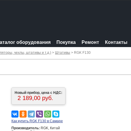
аталог оборудования
Покупка
Ремонт
Контакты
яторы, чехлы, штативы и т.д.)
>
Штативы
> RGK F130
Новый прибор, цена с НДС:
2 189,00 руб.
Как купить RGK F130 в Самаре
Производитель:
RGK, Китай