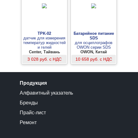
TPK-02
Батарейное питание
датчик для измерения
SDS
температур жидкостей
для осциллографов
и гелей
OWON серии SDS
Center, Тайвань
OWON, Китай
3 028 руб. с НДС
10 658 руб. с НДС
Продукция
Алфавитный указатель
Бренды
Прайс-лист
Ремонт