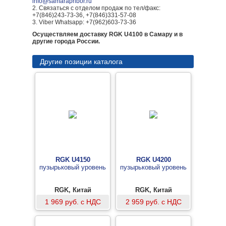
info@samarapribor.ru
2. Связаться с отделом продаж по тел/факс:
+7(846)243-73-36, +7(846)331-57-08
3. Viber Whatsapp: +7(962)603-73-36
Осуществляем доставку RGK U4100 в Самару и в
другие города России.
Другие позиции каталога
RGK U4150
RGK U4200
пузырьковый уровень
пузырьковый уровень
RGK, Китай
RGK, Китай
1 969 руб. с НДС
2 959 руб. с НДС