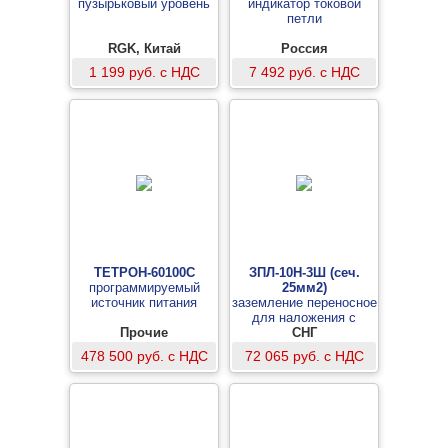
пузырьковый уровень
индикатор токовой
петли
RGK, Китай
Россия
1 199 руб. с НДС
7 492 руб. с НДС
ТЕТРОН-60100С
ЗПЛ-10Н-3Ш (сеч.
программируемый
25мм2)
источник питания
заземление переносное
для наложения с
Прочие
поверхности земли на
СНГ
воздушные линии с
478 500 руб. с НДС
72 065 руб. с НДС
тремя штангами