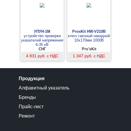
УПУН-1М
ProsKit HW-V210B
устройство проверки
ключ гаечный накидной
указателей напряжения
10х170мм 1000В
6-35 кВ
СНГ
Pro'sKit
4 831 руб. с НДС
1 347 руб. с НДС
Продукция
Алфавитный указатель
Бренды
Прайс-лист
Ремонт