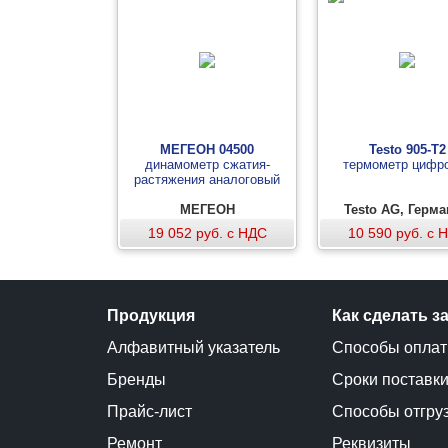
МЕГЕОН 04500
Testo 905-T2
динамометр сжатия-
термометр цифр
растяжения аналоговый
МЕГЕОН
Testo AG, Герм
19 052 руб. с НДС
10 590 руб. с 
Продукция
Как сделать з
Алфавитный указатель
Способы опла
Бренды
Сроки поставк
Прайс-лист
Способы отгру
Ремонт
Реквизиты