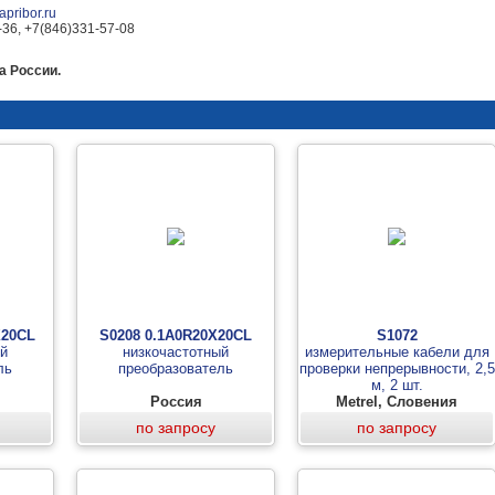
pribor.ru
-36, +7(846)331-57-08
а России.
Х20CL
S0208 0.1A0R20Х20CL
S1072
ый
низкочастотный
измерительные кабели для
ль
преобразователь
проверки непрерывности, 2,5
м, 2 шт.
Россия
Metrel, Словения
по запросу
по запросу