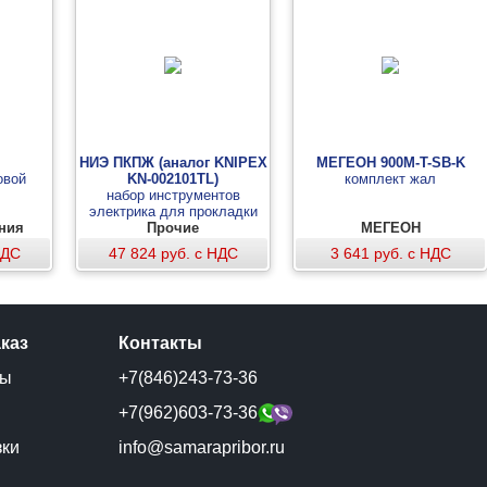
НИЭ ПКПЖ (аналог KNIPEX
МЕГЕОН 900M-T-SB-K
овой
KN-002101TL)
комплект жал
набор инструментов
электрика для прокладки
ания
кабеля в производственных
Прочие
МЕГЕОН
и жилых помещениях
НДС
47 824 руб. с НДС
3 641 руб. с НДС
аказ
Контакты
ты
+7(846)243-73-36
и
+7(962)603-73-36
зки
info@samarapribor.ru