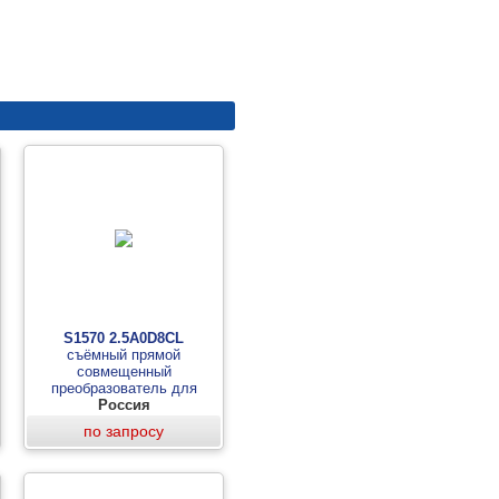
S1570 2.5A0D8CL
съёмный прямой
совмещенный
преобразователь для
толщиномера А1207С
Россия
старого поколения
по запросу