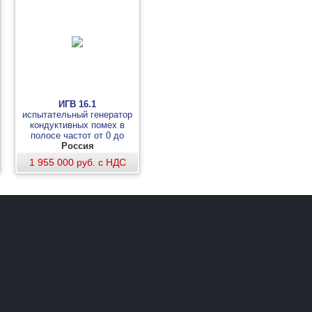
ИГВ 16.1
испытательный генератор
кондуктивных помех в
полосе частот от 0 до
Россия
150кГц
1 955 000 руб. с НДС