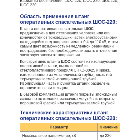
Варианты обозначения: ШОС-220, ШОС 220, ШОС220,
ШОС 220
Область применения штанг
оперативных спасательных ШОС-220:
Штанга оперативная спасательная
ШОС
предназначена для оттягивания человека или его
конечностей от токоведущих частей электроустановки,
находящейся под напряжением от 0,4 до 110 кВ, и тем
самым дает возможность немедленной реанимации
пострадавшего без необходимости ждать отключения
электроустановки от напряжения.
Конструктивно штанга
ШОС
состоит из изолирующей
оперативной штанги, выполненной из
стеклопластикового профиля СПКЭ-30/25 и крюка,
изготовленного из металлической трубы, покрытой
термоусаживаемой изоляционной трубкой.
Изолирующая часть и рукоятка штанги разделены
ограничительным кольцом.
В базовой комплектации штанги покрыты эпоксидным
лаком, но по желанию заказчика могут быть покрыты
порошковой краской или термоусаживаемой трубкой.
Технические характеристики штанг
оперативных спасательных ШОС-220:
Параметр
Значение
Номинальное напряжение, кВ
до 220