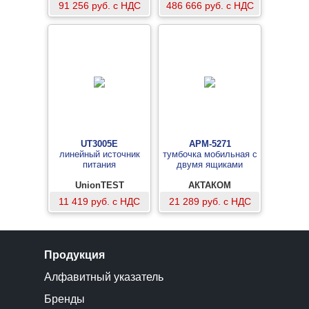
91 256 руб. с НДС
486 666 руб. с НДС
UT3005E
АРМ-5271
линейный источник
тумбочка мобильная с
питания
двумя ящиками
UnionTEST
АКТАКОМ
11 419 руб. с НДС
21 289 руб. с НДС
Продукция
Алфавитный указатель
Бренды