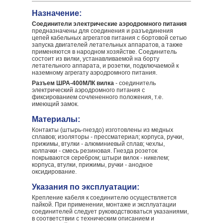
Назначение:
Соединители электрические аэродромного питания
предназначены для соединения и разъединения
цепей кабельных агрегатов питания с бортовой сетью
запуска двигателей летательных аппаратов, а также
применяются в народном хозяйстве. Соединитель
состоит из вилки, устанавливаемой на борту
летательного аппарата, и розетки, подключаемой к
наземному агрегату аэродромного питания.
Разъем ШРА-400МЛК вилка
- соединитель
электрический аэродромного питания с
фиксированием сочлененного положения, т.е.
имеющий замок.
Материалы:
Контакты (штырь-гнездо) изготовлены из медных
сплавов; изоляторы - прессматериал; корпуса, ручки,
прижимы, втулки - алюминиевый сплав; чехлы,
колпачки - смесь резиновая. Гнезда розеток
покрываются серебром; штыри вилок - никелем;
корпуса, втулки, прижимы, ручки - анодное
оксидирование.
Указания по эксплуатации:
Крепление кабеля к соединителю осуществляется
пайкой. При применении, монтаже и эксплуатации
соединителей следует руководствоваться указаниями,
в соответствии с техническим описанием и