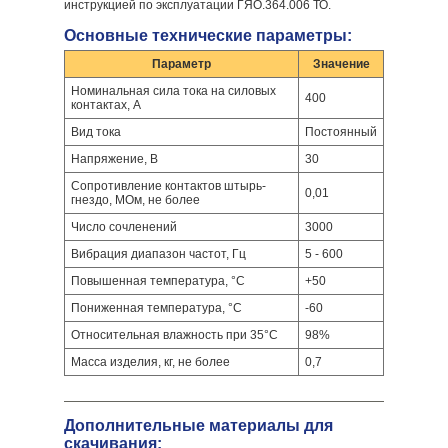
инструкцией по эксплуатации ГЯО.364.006 ТО.
Основные технические параметры:
Параметр
Значение
Номинальная сила тока на силовых
400
контактах, А
Вид тока
Постоянный
Напряжение, В
30
Сопротивление контактов штырь-
0,01
гнездо, МОм, не более
Число сочленений
3000
Вибрация диапазон частот, Гц
5 - 600
Повышенная температура, °С
+50
Пониженная температура, °С
-60
Относительная влажность при 35°С
98%
Масса изделия, кг, не более
0,7
Дополнительные материалы для
скачивания: