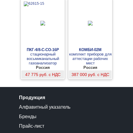
ПКГ-4/8-C-СО-16Р
КОМБИ-02М
стационарный
комплект приборов для
восьмиканальный
аттестации рабочих
газоанализатор
мест
монооксида углерода
Россия
Россия
(измерительный блок,
47 775 руб. с НДС
387 000 руб. с НДС
16 реле)
Продукция
Алфавитный указатель
Бренды
Прайс-лист