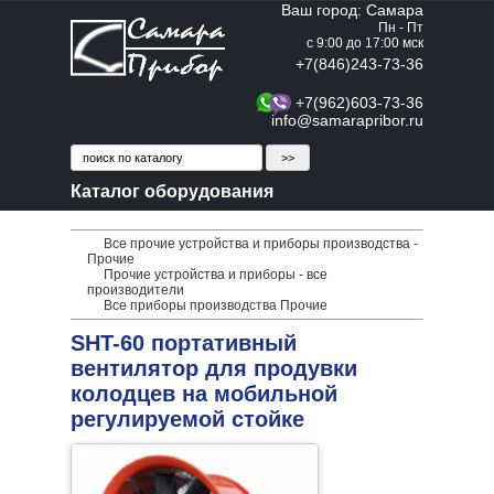
Ваш город: Самара
Пн - Пт
с 9:00 до 17:00 мск
+7(846)243-73-36
+7(962)603-73-36
info@samarapribor.ru
Каталог оборудования
Все прочие устройства и приборы производства -
Прочие
Прочие устройства и приборы - все
производители
Все приборы производства Прочие
SHT-60 портативный
вентилятор для продувки
колодцев на мобильной
регулируемой стойке