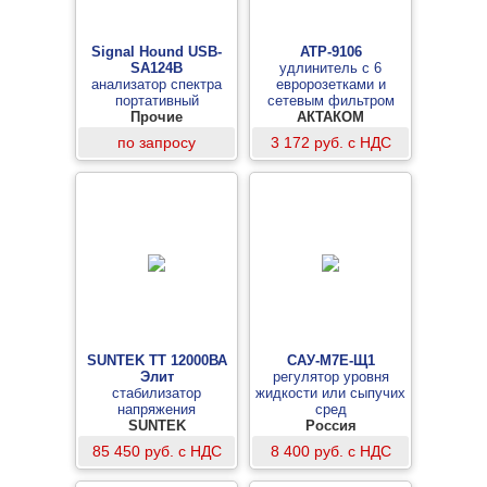
Signal Hound USB-
АТР-9106
SA124B
удлинитель с 6
анализатор спектра
евророзетками и
портативный
сетевым фильтром
Прочие
АКТАКОМ
по запросу
3 172 руб. с НДС
SUNTEK ТТ 12000ВА
САУ-М7Е-Щ1
Элит
регулятор уровня
стабилизатор
жидкости или сыпучих
напряжения
сред
тиристорного типа
SUNTEK
Россия
85 450 руб. с НДС
8 400 руб. с НДС